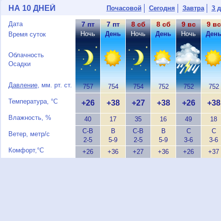
НА 10 ДНЕЙ
Почасовой
Сегодня
Завтра
3 
Дата
7 пт
7 пт
8 сб
8 сб
9 вс
9 вс
Ночь
День
Ночь
День
Ночь
Ден
Время суток
Облачность
Осадки
Давление
, мм. рт. ст.
757
754
754
752
752
752
Температура, °C
+26
+38
+27
+38
+26
+38
Влажность, %
40
17
35
16
49
18
С-В
В
С-В
В
С
С
Ветер, метр/с
2-5
5-9
2-5
5-9
3-6
3-6
Комфорт,°C
+26
+36
+27
+36
+26
+37