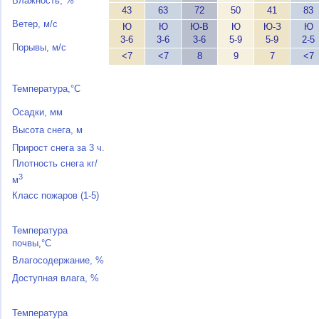
Влажность, %
43
63
72
50
41
83
Ветер, м/с
Ю
Ю
Ю-В
Ю
Ю-З
Ю
3-6
3-6
3-6
5-9
5-9
2-5
Порывы, м/с
<7
<7
8
9
7
<7
Температура,°C
Осадки, мм
Высота снега, м
Прирост снега за 3 ч.
Плотность снега кг/
3
м
Класс пожаров (1-5)
Температура
почвы,°C
Влагосодержание, %
Доступная влага, %
Температура