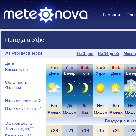
Главная
Пои
Погода в Уфе
АГРОПРОГНОЗ
На 3 дня
На 14 дней
Месяц
Дата
7 пт
7 пт
8 сб
8 сб
8 сб
8 сб
Время суток
День
Вечер
Ночь
Утро
День
Вече
Облачность
Явления
Надо ли поливать?
Нет
Да
Да
Нет
Нет
Нет
Надо ли укрывать?
Можно
Можно
Нет
Можно
Можно
Можн
Воздух (на выс
Экстремальная
Температура,°C
+28
+21
+18
+17
+31
+22