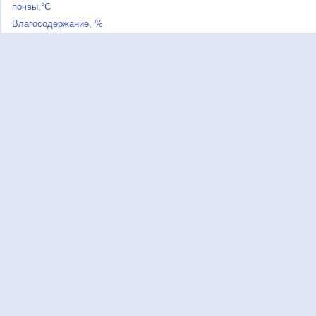
почвы,°C
Влагосодержание, %