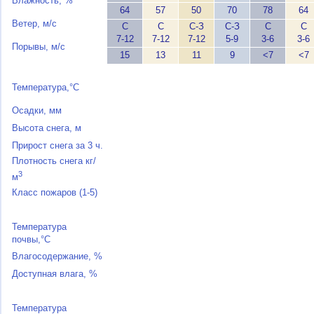
Влажность, %
64
57
50
70
78
64
Ветер, м/с
С
С
С-З
С-З
С
С
7-12
7-12
7-12
5-9
3-6
3-6
Порывы, м/с
15
13
11
9
<7
<7
Температура,°C
Осадки, мм
Высота снега, м
Прирост снега за 3 ч.
Плотность снега кг/
3
м
Класс пожаров (1-5)
Температура
почвы,°C
Влагосодержание, %
Доступная влага, %
Температура