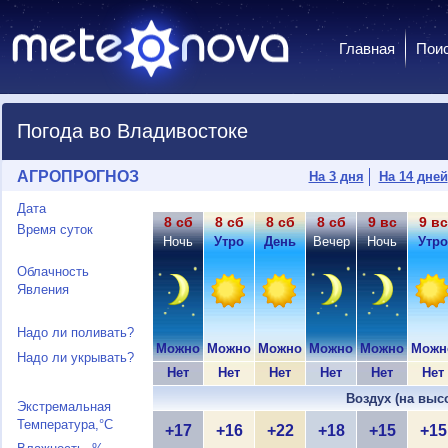
Главная
Пои
Погода во Владивостоке
АГРОПРОГНОЗ
На 3 дня
На 14 дней
Дата
8 сб
8 сб
8 сб
8 сб
9 вс
9 вс
Время суток
Ночь
Утро
День
Вечер
Ночь
Утро
Облачность
Явления
Надо ли поливать?
Можно
Можно
Можно
Можно
Можно
Можн
Надо ли укрывать?
Нет
Нет
Нет
Нет
Нет
Нет
Воздух (на выс
Экстремальная
Температура,°C
+17
+16
+22
+18
+15
+15