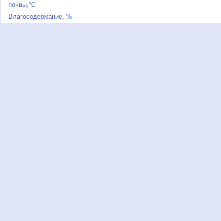
почвы,°C
Влагосодержание, %