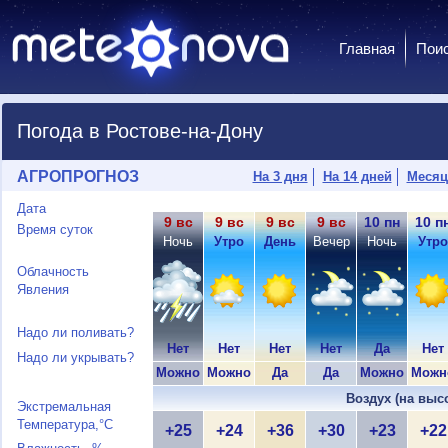
Главная
Пои
Погода в Ростове-на-Дону
АГРОПРОГНОЗ
На 3 дня
На 14 дней
Месяц
Дата
9 вс
9 вс
9 вс
9 вс
10 пн
10 п
Время суток
Ночь
Утро
День
Вечер
Ночь
Утро
Облачность
Явления
Надо ли поливать?
Нет
Нет
Нет
Нет
Да
Нет
Надо ли укрывать?
Можно
Можно
Да
Да
Можно
Можн
Воздух (на выс
Экстремальная
Температура,°C
+25
+24
+36
+30
+23
+22