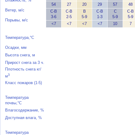
Влажность, %
54
27
20
29
57
48
Ветер, м/с
С-В
С-В
В
С-В
С
С-В
3-6
2-5
5-9
1-3
5-9
5-9
Порывы, м/с
<7
<7
<7
<7
10
7
Температура,°C
Осадки, мм
Высота снега, м
Прирост снега за 3 ч.
Плотность снега кг/
3
м
Класс пожаров (1-5)
Температура
почвы,°C
Влагосодержание, %
Доступная влага, %
Температура