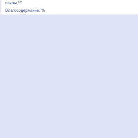
почвы,°C
Влагосодержание, %