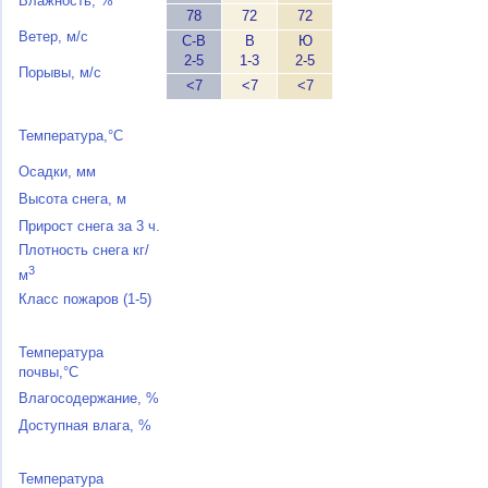
Влажность, %
78
72
72
Ветер, м/с
С-В
В
Ю
2-5
1-3
2-5
Порывы, м/с
<7
<7
<7
Температура,°C
Осадки, мм
Высота снега, м
Прирост снега за 3 ч.
Плотность снега кг/
3
м
Класс пожаров (1-5)
Температура
почвы,°C
Влагосодержание, %
Доступная влага, %
Температура