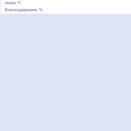
почвы,°C
Влагосодержание, %