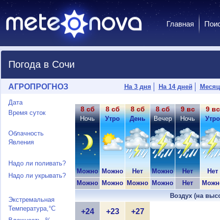
Главная
Пои
Погода в Сочи
АГРОПРОГНОЗ
На 3 дня
На 14 дней
Месяц
Дата
8 сб
8 сб
8 сб
8 сб
9 вс
9 вс
Время суток
Ночь
Утро
День
Вечер
Ночь
Утро
Облачность
Явления
Надо ли поливать?
Можно
Можно
Нет
Можно
Нет
Нет
Надо ли укрывать?
Можно
Можно
Можно
Можно
Нет
Можн
Воздух (на выс
Экстремальная
Температура,°C
+24
+23
+27