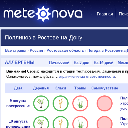
Главная
Пои
Поллиноз в Ростове-на-Дону
Все страны
›
Россия
›
Ростовская область
›
Погода в Ростове-на-
АЛЛЕРГЕНЫ
Почасовой
На 3 дня
На 14 дней
Меся
Внимание!
Сервис находится в стадии тестирования. Замечания и 
Ознакомьтесь, пожалуйста, с
ограничениями ответственности
.
Дата
Деревья
Злаки
Травы
Самочувствие
Пол
9 августа
Утр
воскресенье
усил
Пол
10 августа
Утро
понедельник