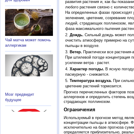
развития растения и, как бы показан
любого растения связно с количество
На определенных фазах происходят 
зеленение, цветение, созревание пл
людей, страдающих поллинозом, явля
фаза максимального пыления растен
Дождь.
Сильный дождь может полн
Чай матча может помочь
очистить атмосферу примерно на су
аллергикам
пыльцы в воздухе.
Ветер.
Практически все растения-
При штилевой погоде концентрация 
усилении ветра - растет.
Характер погоды.
В ясную погоду
пасмурную - снижается.
Температура воздуха.
При сильно
цветение растений тормозится.
Прогноз перечисленных факторов позв
Мозг предвидит
аллергенов и определить степень воз
будущее
страдающих поллинозом.
Ограничения
Используемый в прогнозе метод явля
концентрации пыльцы в атмосфере. Ф
исключительно на базе прогноза сум
определяется приблизительно, реальн