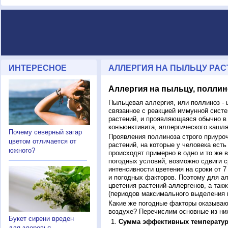
ИНТЕРЕСНОЕ
АЛЛЕРГИЯ НА ПЫЛЬЦУ РАСТ
Аллергия на пыльцу, поллин
Пыльцевая аллергия, или поллиноз - 
связанное с реакцией иммунной систе
растений, и проявляющаяся обычно в
конъюнктивита, аллергического кашля
Почему северный загар
Проявления поллиноза строго приуро
цветом отличается от
растений, на которые у человека есть
южного?
происходят примерно в одно и то же в
погодных условий, возможно сдвиги ср
интенсивности цветения на сроки от 7
и погодных факторов. Поэтому для ал
цветения растений-аллергенов, а так
(периодов максимального выделения 
Какие же погодные факторы оказываю
воздухе? Перечислим основные из ни
Букет сирени вреден
Сумма эффективных температур
для здоровья