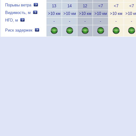
Порывы ветра
13
14
12
<7
<7
<7
Видимость, м
>10 км
>10 км
>10 км
>10 км
>10 км
>10 к
НГО, м
-
-
-
-
-
-
Риск задержек