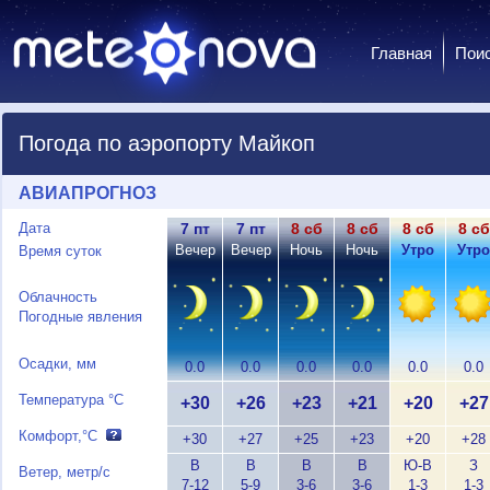
Главная
Пои
Погода по аэропорту Майкоп
АВИАПРОГНОЗ
Дата
7 пт
7 пт
8 сб
8 сб
8 сб
8 сб
Вечер
Вечер
Ночь
Ночь
Утро
Утро
Время суток
Облачность
Погодные явления
Осадки, мм
0.0
0.0
0.0
0.0
0.0
0.0
Температура °C
+30
+26
+23
+21
+20
+27
Комфорт,°C
+30
+27
+25
+23
+20
+28
В
В
В
В
Ю-В
З
Ветер, метр/с
7-12
5-9
3-6
3-6
1-3
1-3