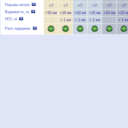
Порывы ветра
<7
<7
<7
<7
<7
<7
Видимость, м
>10 км
>10 км
>10 км
>10 км
>10 км
>10 к
НГО, м
-
> 1 км
> 1 км
> 1 км
-
> 1 к
Риск задержек