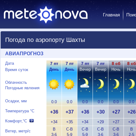
Главная
Пои
Погода по аэропорту Шахты
АВИАПРОГНОЗ
Дата
7 пт
7 пт
7 пт
7 пт
8 сб
8 сб
День
День
Вечер
Вечер
Ночь
Ночь
Время суток
Облачность
Погодные явления
Осадки, мм
0.0
0.0
0.0
0.0
0.0
0.0
Температура °C
+36
+37
+36
+30
+27
+26
Комфорт,°C
+34
+35
+34
+29
+27
+26
В
С-В
С-В
С-В
С-В
В
Ветер, метр/с
3-6
5-9
5-9
3-6
3-6
2-5