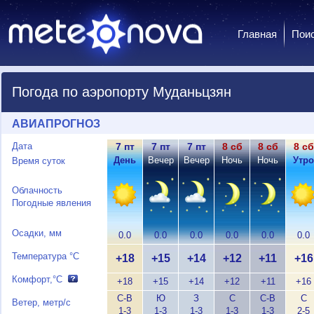
Главная
Пои
Погода по аэропорту Муданьцзян
АВИАПРОГНОЗ
Дата
7 пт
7 пт
7 пт
8 сб
8 сб
8 сб
День
Вечер
Вечер
Ночь
Ночь
Утро
Время суток
Облачность
Погодные явления
Осадки, мм
0.0
0.0
0.0
0.0
0.0
0.0
Температура °C
+18
+15
+14
+12
+11
+16
Комфорт,°C
+18
+15
+14
+12
+11
+16
С-В
Ю
З
С
С-В
С
Ветер, метр/с
1-3
1-3
1-3
1-3
1-3
2-5