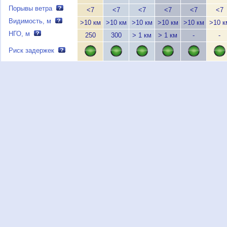
Порывы ветра
<7
<7
<7
<7
<7
<7
Видимость, м
>10 км
>10 км
>10 км
>10 км
>10 км
>10 к
НГО, м
250
300
> 1 км
> 1 км
-
-
Риск задержек