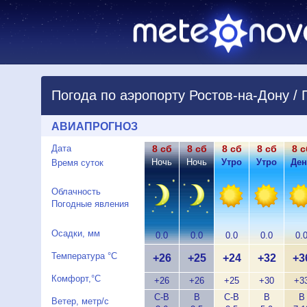
Погода по аэропорту Ростов-на-Дону / 
АВИАПРОГНОЗ
Дата
8 сб
8 сб
8 сб
8 сб
8 с
Ночь
Ночь
Утро
Утро
Ден
Время суток
Облачность
Погодные явления
Осадки, мм
0.0
0.0
0.0
0.0
0.
Температура °C
+26
+25
+24
+32
+3
Комфорт,°C
+26
+26
+25
+30
+3
С-В
В
С-В
В
В
Ветер, метр/с