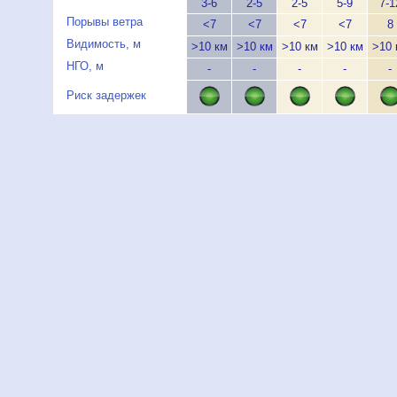
3-6
2-5
2-5
5-9
7-1
Порывы ветра
<7
<7
<7
<7
8
Видимость, м
>10 км
>10 км
>10 км
>10 км
>10 
НГО, м
-
-
-
-
-
Риск задержек