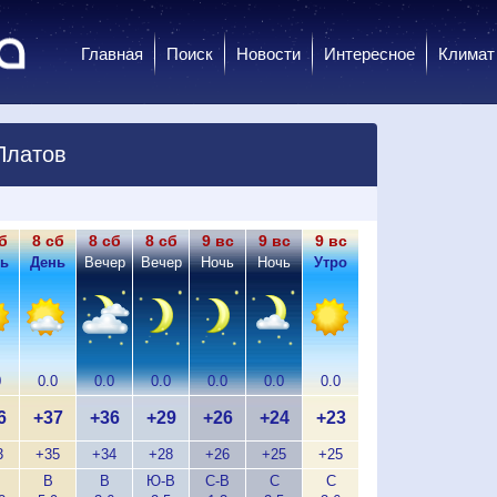
Главная
Поиск
Новости
Интересное
Климат
Платов
б
8 сб
8 сб
8 сб
9 вс
9 вс
9 вс
9 вс
9 вс
9
ь
День
Вечер
Вечер
Ночь
Ночь
Утро
Утро
День
Д
0
0.0
0.0
0.0
0.0
0.0
0.0
0.0
0.0
0
6
+37
+36
+29
+26
+24
+23
+31
+35
+
3
+35
+34
+28
+26
+25
+25
+30
+34
+
В
В
Ю-В
С-В
С
С
С-З
С