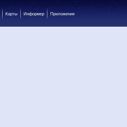
Карты
Информер
Приложения
 вс
9 вс
9 вс
10 пн
10 пн
10 пн
10 пн
10 пн
10 пн
ень
Вечер
Вечер
Ночь
Ночь
Утро
Утро
День
День
.0
0.0
0.0
0.0
0.0
0.0
0.0
0.0
0.0
37
+35
+26
+24
+24
+22
+27
+31
+33
35
+33
+27
+26
+25
+24
+27
+30
+31
С
С-З
С
С
С
С
С-В
С
С