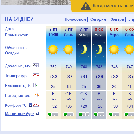
Когда менять рези
НА 14 ДНЕЙ
Почасовой
Сегодня
Завтра
3 
Дата
7 пт
7 пт
7 пт
8 сб
8 сб
8 сб
10:00
День
Вечер
Ночь
Утро
Ден
Время суток
Облачность
Осадки
Давление
, мм.
752
749
748
748
748
747
Температура
+33
+37
+31
+26
+32
+37
Влажность, %
25
18
25
36
20
11
В
С-В
С-В
В
В
В
Ветер, метр/с
3-6
5-9
3-6
2-5
3-6
5-9
Комфорт,°C
+32
+35
+29
+26
+30
+34
Магнитные бури