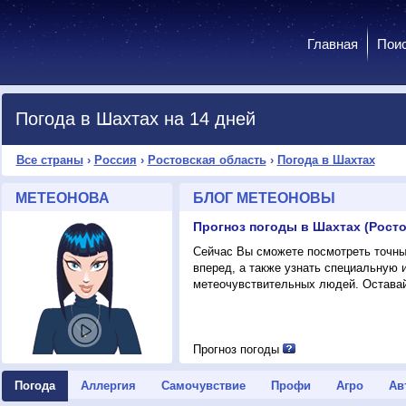
Главная
Пои
Погода в Шахтах на 14 дней
Все страны
›
Россия
›
Ростовская область
›
Погода в Шахтах
МЕТЕОНОВА
БЛОГ МЕТЕОНОВЫ
Прогноз погоды в Шахтах (Росто
Сейчас Вы сможете посмотреть точны
вперед, а также узнать специальную
метеочувствительных людей. Оставай
Прогноз погоды
Погода
Аллергия
Самочувствие
Профи
Агро
Ав