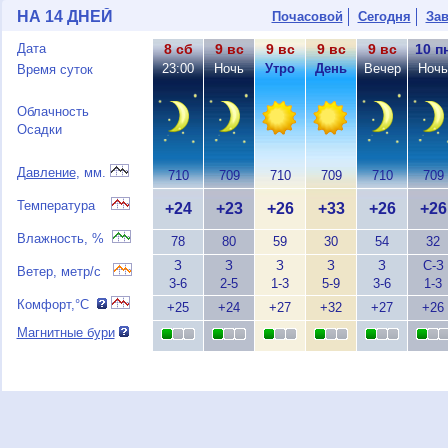
НА 14 ДНЕЙ
Почасовой
Сегодня
Зав
Дата
8 сб
9 вс
9 вс
9 вс
9 вс
10 п
23:00
Ночь
Утро
День
Вечер
Ночь
Время суток
Облачность
Осадки
Давление
, мм.
710
709
710
709
710
709
Температура
+24
+23
+26
+33
+26
+26
Влажность, %
78
80
59
30
54
32
З
З
З
З
З
С-З
Ветер, метр/с
3-6
2-5
1-3
5-9
3-6
1-3
Комфорт,°C
+25
+24
+27
+32
+27
+26
Магнитные бури