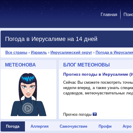
Главная
Пои
Погода в Иерусалиме на 14 дней
Все страны
›
Израиль
›
Иерусалимский округ
›
Погода в Иерусали
МЕТЕОНОВА
БЛОГ МЕТЕОНОВЫ
Прогноз погоды в Иерусалиме (
Сейчас Вы сможете посмотреть точны
недели вперед, а также узнать спец
садоводов, метеочувствительных люд
Прогноз погоды
Погода
Аллергия
Самочувствие
Профи
Агро