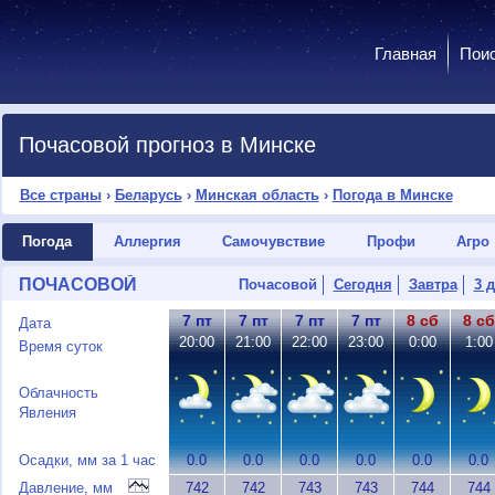
Главная
Пои
Почасовой прогноз в Минске
Все страны
›
Беларусь
›
Минская область
›
Погода в Минске
Погода
Аллергия
Самочувствие
Профи
Агро
ПОЧАСОВОЙ
Почасовой
Сегодня
Завтра
3 
7 пт
7 пт
7 пт
7 пт
8 сб
8 сб
Дата
20:00
21:00
22:00
23:00
0:00
1:00
Время суток
Облачность
Явления
Осадки, мм за 1 час
0.0
0.0
0.0
0.0
0.0
0.0
Давление, мм
742
742
743
743
744
744