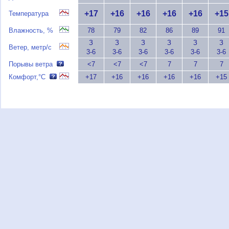
+17
+16
+16
+16
+16
+15
Температура
Влажность, %
78
79
82
86
89
91
З
З
З
З
З
З
Ветер, метр/с
3-6
3-6
3-6
3-6
3-6
3-6
Порывы ветра
<7
<7
<7
7
7
7
Комфорт,°C
+17
+16
+16
+16
+16
+15