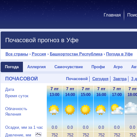
Главная
Пои
Почасовой прогноз в Уфе
Все страны
›
Россия
›
Башкортостан Республика
›
Погода в Уфе
Погода
Аллергия
Самочувствие
Профи
Агро
Ав
ПОЧАСОВОЙ
Почасовой
Сегодня
Завтра
3 
7 пт
7 пт
7 пт
7 пт
7 пт
7 пт
Дата
13:00
14:00
15:00
16:00
17:00
18:0
Время суток
Облачность
Явления
Осадки, мм за 1 час
0.0
0.0
0.0
0.0
0.0
0.0
Давление, мм
752
752
752
752
752
752