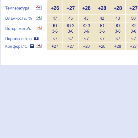
+26
+27
+28
+28
+28
+27
Температура
Влажность, %
47
45
43
42
43
50
Ю
Ю-З
Ю-З
Ю
Ю
Ю
Ветер, метр/с
3-6
3-6
3-6
3-6
3-6
3-6
Порывы ветра
<7
<7
<7
<7
<7
<7
Комфорт,°C
+27
+27
+28
+28
+28
+27