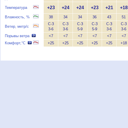
+23
+24
+24
+23
+21
+18
Температура
Влажность, %
38
34
34
36
43
51
С-З
С-З
С-З
С-З
С-З
С-З
Ветер, метр/с
3-6
3-6
5-9
5-9
3-6
3-6
Порывы ветра
<7
<7
<7
<7
<7
<7
Комфорт,°C
+25
+25
+25
+25
+25
+18