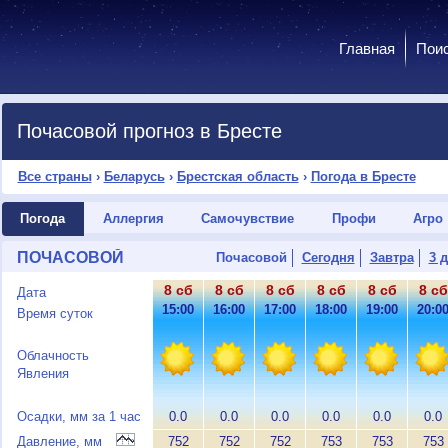
Главная
Пои
Почасовой прогноз в Бресте
Все страны
›
Беларусь
›
Брестская область
›
Погода в Бресте
Погода
Аллергия
Самочувствие
Профи
Агро
ПОЧАСОВОЙ
Почасовой
Сегодня
Завтра
3 
8 сб
8 сб
8 сб
8 сб
8 сб
8 сб
Дата
15:00
16:00
17:00
18:00
19:00
20:0
Время суток
Облачность
Явления
Осадки, мм за 1 час
0.0
0.0
0.0
0.0
0.0
0.0
Давление, мм
752
752
752
753
753
753