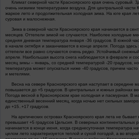
Климат северной части Красноярского края очень суровый. Зд
очень низкими температурами воздуха. Для центральной части К
жаркое лето и продолжительная холодная зима. На юге края ле
суровая и малоснежная.
Зима в северной части Красноярского края начинается в сен
месяцев. Оттепели зимой не случаются. Наиболее холодные мес
средняя дневная температура января -36 градусов. В южной час
в начале октября и заканчивается в конце апреля. Погода здесь 
оттепели все равно случаются очень редко. Устойчивый снежный 
апреле. Наибольшая высота снега наблюдается в феврале и со
месяц зимы – январь, со средней температурой -20 градусов, н
температура может опускаться ниже -40 градусов, причем част
и метелями.
Весна на севере Красноярского края наступает в середине м
повышается до +5 градусов. В центральных и южных районах ве
Погода весной в Красноярском крае холодная и пасмурная. В м
единственный весенний месяц, когда ночью нет сильных заморо
до +15..+17 градусов.
На арктических островах Красноярского края лета не бывает 
превышает +5 градусов Цельсия. В северных континентальных р
начинается в конце июня, когда среднесуточная температура на
целом лето характеризуется теплой и сухой погодой, а во втор