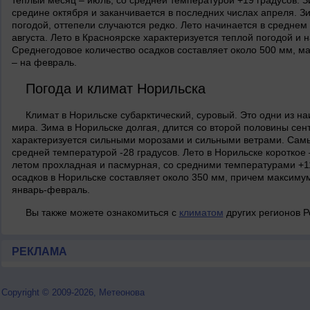
теплый месяц – июль, со средней температурой +19 градусов. З
средине октября и заканчивается в последних числах апреля. З
погодой, оттепели случаются редко. Лето начинается в среднем
августа. Лето в Красноярске характеризуется теплой погодой и 
Среднегодовое количество осадков составляет около 500 мм, м
– на февраль.
Погода и климат Норильска
Климат в Норильске субарктический, суровый. Это одни из н
мира. Зима в Норильске долгая, длится со второй половины сен
характеризуется сильными морозами и сильными ветрами. Самы
средней температурой -28 градусов. Лето в Норильске короткое 
летом прохладная и пасмурная, со средними температурами +11
осадков в Норильске составляет около 350 мм, причем максимум
январь-февраль.
Вы также можете ознакомиться с
климатом
других регионов Р
РЕКЛАМА
Copyright © 2009-2026, Метеонова