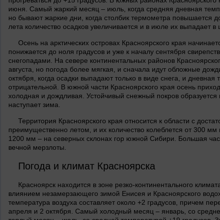
прогреваться до +15 градусов. В южных районах Красноярского 
июня. Самый жаркий месяц – июль, когда средняя дневная темпе
но бывают жаркие дни, когда столбик термометра повышается до
лета количество осадков увеличивается и в июле их выпадает в
Осень на арктических островах Красноярского края начинаетс
понижается до ноля градусов и уже к началу сентября свирепс
снегопадами. На севере континентальных районов Красноярског
августа, но погода более мягкая, и сначала идут обложные дожд
октября, когда осадки выпадают только в виде снега, и дневная
отрицательной. В южной части Красноярского края осень приход
холодная и дождливая. Устойчивый снежный покров образуется к
наступает зима.
Территория Красноярского края относится к области с дост
преимущественно летом, и их количество колеблется от 300 мм в 
1200 мм – на северных склонах гор южной Сибири. Большая част
вечной мерзлоты.
Погода и климат Красноярска
Красноярск находится в зоне резко-континентального климата
влиянием незамерзающего зимой Енисея и Красноярского водо
температура воздуха составляет около +2 градусов, причем пер
апреля и 2 октября. Самый холодный месяц – январь, со средн