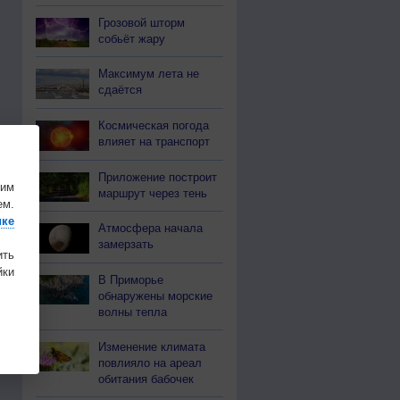
Грозовой шторм
собьёт жару
Максимум лета не
сдаётся
Космическая погода
влияет на транспорт
Приложение построит
шим
маршрут через тень
ем.
ике
Атмосфера начала
замерзать
ить
ки
В Приморье
обнаружены морские
волны тепла
Изменение климата
повлияло на ареал
обитания бабочек