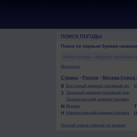
ПОИСК ПОГОДЫ
Поиск по первым буквам названи
Мегапоиск
Страны
›
Россия
›
Москва (город
В
Восточный административный округ
З
Западный административный округ
Зеленоградский административный ок
М
Москва
Н
Новомосковский административный о
Полный список городов по региону