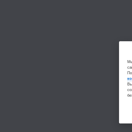
Мы
са
По
ко
Вы
с
бе