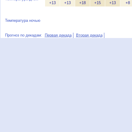
+13
+13
+18
+15
+13
+8
Температура ночью
Прогноз по декадам:
Первая декада
Вторая декада