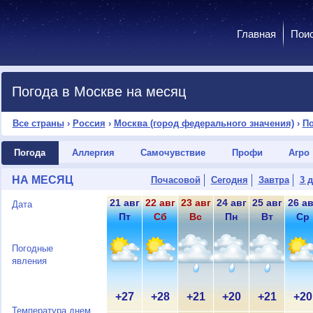
Главная
Пои
Погода в Москве на месяц
Все страны
›
Россия
›
Москва (город федерального значения)
›
По
Погода
Аллергия
Самочувствие
Профи
Агро
НА МЕСЯЦ
Почасовой
Сегодня
Завтра
3 
21 авг
22 авг
23 авг
24 авг
25 авг
26 ав
Дата
Пт
Сб
Вс
Пн
Вт
Ср
Погодные
явления
+27
+28
+21
+20
+21
+20
Температура днем