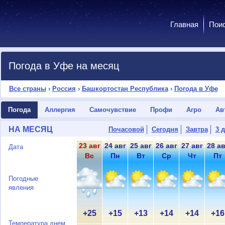
Главная
Пои
Погода в Уфе на месяц
Все страны
›
Россия
›
Башкортостан Республика
›
Погода в Уфе
Погода
Аллергия
Самочувствие
Профи
Агро
Ав
НА МЕСЯЦ
Почасовой
Сегодня
Завтра
3 
23 авг
24 авг
25 авг
26 авг
27 авг
28 ав
Дата
Вс
Пн
Вт
Ср
Чт
Пт
Погодные
явления
+25
+15
+13
+14
+14
+16
Температура днем