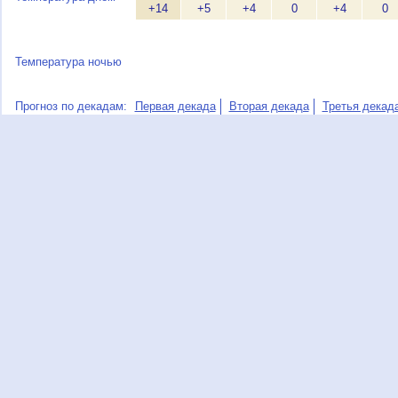
+14
+5
+4
0
+4
0
Температура ночью
Прогноз по декадам:
Первая декада
Вторая декада
Третья декад