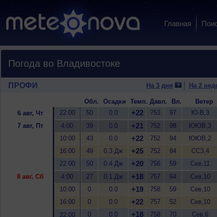
Главная
Пои
Погода во Владивостоке
ПРОФИ
На 3 дня
На 2 нед
Обл.
Осадки
Темп.
Давл.
Вл.
Ветер
+22
22:00
50
0.0
753
97
Ю-В,3
6 авг, Чт
+21
7 авг, Пт
4:00
39
0.0
752
98
ЮЮВ,3
+22
10:00
43
0.0
752
94
ЮЮВ,2
+25
16:00
49
0.3 Дж
752
84
ССЗ,4
+20
22:00
50
0.4 Дж
756
59
Сев,11
+18
8 авг, Сб
4:00
27
0.1 Дж
757
64
Сев,10
+19
10:00
0
0.0
758
59
Сев,10
+22
16:00
0
0.0
757
52
Сев,10
+18
0
0.0
758
70
Сев,6
22:00