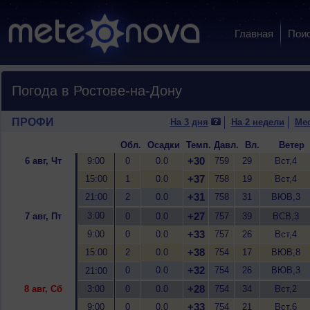
Главная
Пои
Погода в Ростове-на-Дону
ПРОФИ
На 3 дня
На 2 недели
Ме
Обл.
Осадки
Темп.
Давл.
Вл.
Ветер
+30
6 авг, Чт
9:00
0
0.0
759
29
Вст,4
+37
15:00
1
0.0
758
19
Вст,4
+31
21:00
2
0.0
758
31
ВЮВ,3
3:00
+27
7 авг, Пт
0
0.0
757
39
ВСВ,3
+33
9:00
0
0.0
757
26
Вст,4
+38
15:00
2
0.0
754
17
ВЮВ,8
+32
0
0.0
754
26
ВЮВ,3
21:00
+28
8 авг, Сб
3:00
0
0.0
754
34
Вст,2
+33
9:00
0
0.0
754
21
Вст,6