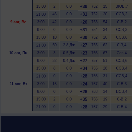
+38
15:00
2
0.0
752
15
ВЮВ,7
+31
46
0.0
752
20
ССВ,2
21:00
+26
9 авг, Вс
3:00
42
0.0
753
54
С-В,2
+31
9:00
0
0.0
754
34
ССВ,3
+38
15:00
10
0.0
752
20
ССВ,6
+27
50
2.8 Дж
755
62
С-З,4
21:00
+23
10 авг, Пн
3:00
3
0.5 Дж
756
67
Сев,4
+27
9:00
32
0.4 Дж
757
51
ССВ,6
+34
15:00
8
0.0
755
28
ССВ,4
+28
0
0.0
756
31
ССВ,4
21:00
+24
11 авг, Вт
3:00
15
0.0
757
40
С-В,3
+28
9:00
0
0.0
758
34
ВСВ,4
+35
15:00
2
0.0
756
19
С-В,2
+28
21:00
0
0.0
757
29
С-В,4