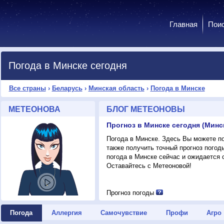
Главная
Пои
Погода в Минске сегодня
Все страны
›
Беларусь
›
Минская область
›
Погода в Минске
МЕТЕОНОВА
БЛОГ МЕТЕОНОВЫ
Прогноз в Минске сегодня (Минс
Погода в Минске. Здесь Вы можете пос
также получить точный прогноз погод
погода в Минске сейчас и ожидается 
Оставайтесь с Метеоновой!
Прогноз погоды
Погода
Аллергия
Самочувствие
Профи
Агро