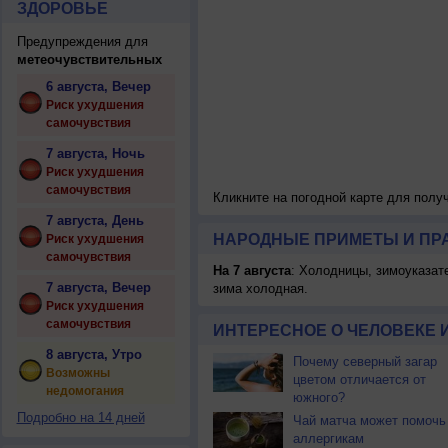
ЗДОРОВЬЕ
Предупреждения для
метеочувствительных
6 августа, Вечер
Риск ухудшения
самочувствия
7 августа, Ночь
Риск ухудшения
самочувствия
Кликните на погодной карте для пол
7 августа, День
НАРОДНЫЕ ПРИМЕТЫ И ПР
Риск ухудшения
самочувствия
На 7 августа
: Холодницы, зимоуказат
7 августа, Вечер
зима холодная.
Риск ухудшения
самочувствия
ИНТЕРЕСНОЕ О ЧЕЛОВЕКЕ 
8 августа, Утро
Почему северный загар
Возможны
цветом отличается от
недомогания
южного?
Подробно на 14 дней
Чай матча может помочь
аллергикам