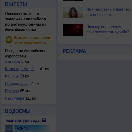
ВЫЛЕТЫ
Имя человека влияет на
Оценка возможных
его внешность
задержек авиарейсов
по метеоусловиям
на
Почему полнолуние
ближайшие сутки
привлекает самоубийц?
Возможны задержки
по метеоустовиям
Погода по ближайшим
РЕКЛАМА
аэропортам
Ужгород
3 км
Каменица Над Черо...
41 км
Кошице
78 км
Ньиредьхаза
84 км
Прешов
85 км
Сату-Маре
111 км
ВОДОЕМЫ
Температура воды
+26 °C