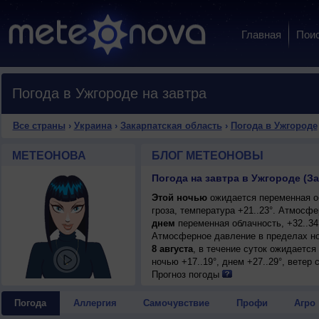
Главная
Пои
Погода в Ужгороде на завтра
Все страны
›
Украина
›
Закарпатская область
›
Погода в Ужгороде
МЕТЕОНОВА
БЛОГ МЕТЕОНОВЫ
Погода на завтра в Ужгороде (З
Этой ночью
ожидается переменная о
гроза, температура +21..23°. Атмосф
днем
переменная облачность, +32..34
Атмосферное давление в пределах но
8 августа
, в течение суток ожидаетс
ночью +17..19°, днем +27..29°, ветер
Прогноз погоды
Погода
Аллергия
Самочувствие
Профи
Агро