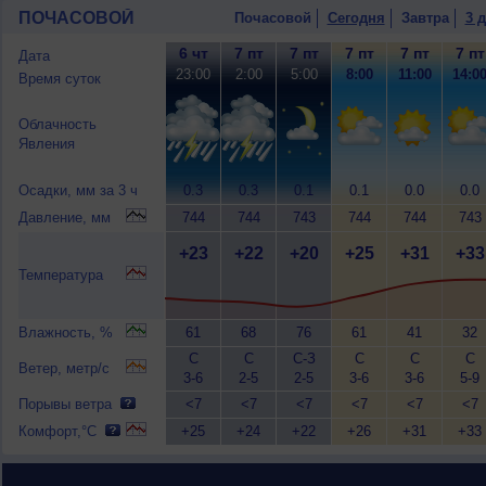
ПОЧАСОВОЙ
Почасовой
Сегодня
Завтра
3 
6 чт
7 пт
7 пт
7 пт
7 пт
7 пт
Дата
23:00
2:00
5:00
8:00
11:00
14:0
Время суток
Облачность
Явления
Осадки, мм за 3 ч
0.3
0.3
0.1
0.1
0.0
0.0
Давление, мм
744
744
743
744
744
743
+23
+22
+20
+25
+31
+33
Температура
Влажность, %
61
68
76
61
41
32
С
С
С-З
С
С
С
Ветер, метр/с
3-6
2-5
2-5
3-6
3-6
5-9
Порывы ветра
<7
<7
<7
<7
<7
<7
Комфорт,°C
+25
+24
+22
+26
+31
+33