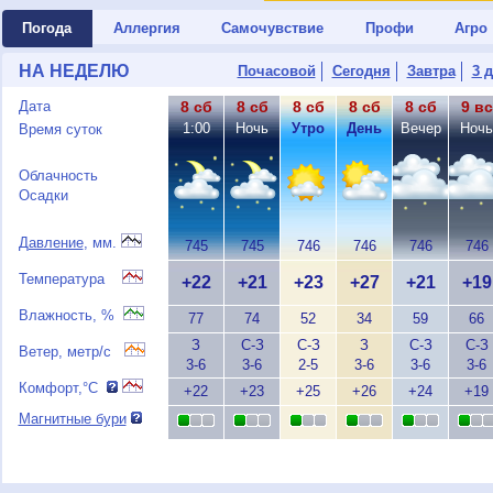
Погода
Аллергия
Самочувствие
Профи
Агро
НА НЕДЕЛЮ
Почасовой
Сегодня
Завтра
3 
Дата
8 сб
8 сб
8 сб
8 сб
8 сб
9 вс
1:00
Ночь
Утро
День
Вечер
Ночь
Время суток
Облачность
Осадки
Давление
, мм.
745
745
746
746
746
746
Температура
+22
+21
+23
+27
+21
+19
Влажность, %
77
74
52
34
59
66
З
С-З
С-З
З
С-З
С-З
Ветер, метр/с
3-6
3-6
2-5
3-6
3-6
3-6
Комфорт,°C
+22
+23
+25
+26
+24
+19
Магнитные бури