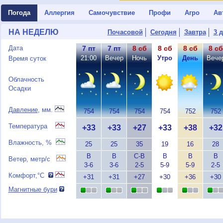
Погода
Аллергия
Самочувствие
Профи
Агро
Ав
НА НЕДЕЛЮ
Почасовой
Сегодня
Завтра
3 
Дата
7 пт
7 пт
8 сб
8 сб
8 сб
8 сб
21:00
Вечер
Ночь
Утро
День
Вече
Время суток
Облачность
Осадки
Давление
, мм.
754
754
754
754
752
752
Температура
+33
+33
+27
+33
+38
+32
Влажность, %
25
25
35
19
16
28
В
В
С-В
В
В
В
Ветер, метр/с
3-6
3-6
2-5
5-9
5-9
2-5
Комфорт,°C
+31
+31
+27
+30
+36
+30
Магнитные бури