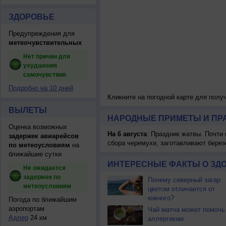
ЗДОРОВЬЕ
Предупреждения для
метеочувствительных
Нет причин для
ухудшения
самочувствия
Подробно на 10 дней
Кликните на погодной карте для пол
ВЫЛЕТЫ
НАРОДНЫЕ ПРИМЕТЫ И ПР
Оценка возможных
На 6 августа
: Праздник жатвы. Почти
задержек авиарейсов
сбора черемухи, заготавливают берез
по метеоусловиям
на
ближайшие сутки
ИНТЕРЕСНЫЕ ФАКТЫ О ЗД
Не ожидается
задержек по
Почему северный загар
метеоусловиям
цветом отличается от
южного?
Погода по ближайшим
аэропортам
Чай матча может помочь
Адлер
24 км
аллергикам