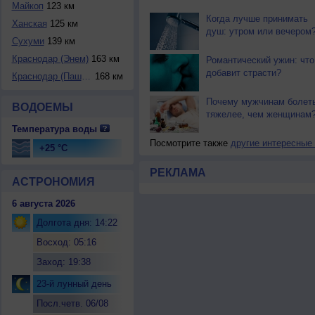
Майкоп
123 км
Когда лучше принимать
Ханская
125 км
душ: утром или вечером
Сухуми
139 км
Краснодар (Энем)
163 км
Романтический ужин: что
добавит страсти?
Краснодар (Пашков...
168 км
Почему мужчинам болет
ВОДОЕМЫ
тяжелее, чем женщинам
Температура воды
Посмотрите также
другие интересные
+25 °C
РЕКЛАМА
АСТРОНОМИЯ
6 августа 2026
Долгота дня: 14:22
Восход: 05:16
Заход: 19:38
23-й лунный день
Посл.четв. 06/08