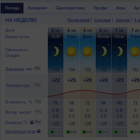
Погода
Аллергия
Самочувствие
Профи
Агро
Ав
НА НЕДЕЛЮ
Почасовой
Сегодня
Завтра
3 
Дата
6 чт
6 чт
6 чт
6 чт
7 пт
7 пт
5:00
Утро
День
Вечер
Ночь
Утро
Время суток
Облачность
Осадки
Давление
, мм.
745
744
743
742
742
742
+22
+25
+26
+24
+23
+26
Температура
Влажность, %
76
68
72
84
80
71
С-В
Ю
З
С-З
С-В
З
Ветер, метр/с
3-6
1-3
3-6
2-5
2-5
1-3
Комфорт,°C
+22
+26
+28
+25
+23
+27
Магнитные бури