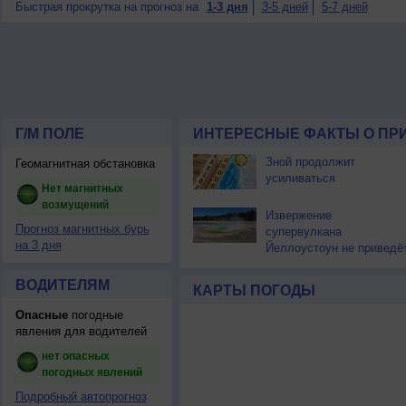
Быстрая прокрутка на прогноз на
1-3 дня
3-5 дней
5-7 дней
Г/М ПОЛЕ
ИНТЕРЕСНЫЕ ФАКТЫ О ПР
Зной продолжит
Геомагнитная обстановка
усиливаться
Нет магнитных
возмущений
Извержение
Прогноз магнитных бурь
супервулкана
на 3 дня
Йеллоустоун не приведё
к уничтожению
цивилизации
ВОДИТЕЛЯМ
КАРТЫ ПОГОДЫ
Опасные
погодные
явления для водителей
нет опасных
погодных явлений
Подробный автопрогноз