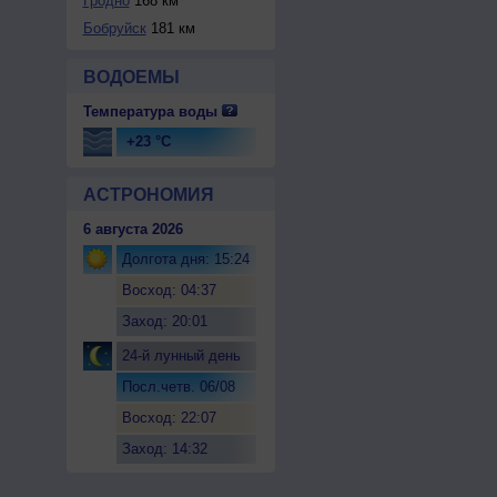
Гродно
168 км
Бобруйск
181 км
ВОДОЕМЫ
Температура воды
+23 °C
АСТРОНОМИЯ
6 августа 2026
Долгота дня: 15:24
Восход: 04:37
Заход: 20:01
24-й лунный день
Посл.четв. 06/08
Восход: 22:07
Заход: 14:32