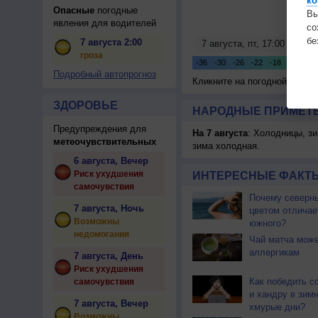
ко
Опасные
погодные
Вы
явления для водителей
с
бе
7 августа 2:00
гроза
Подробный автопрогноз
Кликните на погодной карте
ЗДОРОВЬЕ
НАРОДНЫЕ ПРИМЕТЫ
Предупреждения для
На 7 августа
: Холодницы, зи
метеочувствительных
зима холодная.
6 августа, Вечер
Риск ухудшения
ИНТЕРЕСНЫЕ ФАКТЫ
самочувствия
Почему северны
7 августа, Ночь
цветом отличае
Возможны
южного?
недомогания
Чай матча може
аллергикам
7 августа, День
Риск ухудшения
Как победить с
самочувствия
и хандру в зим
7 августа, Вечер
хмурые дни?
Возможны