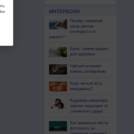
ить
ИНТЕРЕСНО
ки
Почему северный
загар цветом
отличается от
южного?
Букет сирени вреден
для здоровья
Чай матча может
помочь аллергикам
Кому нельзя есть
мандарины?
Кудрявая шевелюра
хорошо защищает от
солнечного удара
Как правильно вести
фотоохоту за
северным сиянием?