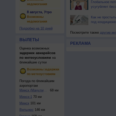
Глобальное пот
недомогания
усугубляет бес
8 августа, Утро
Возможны
Как не простыт
недомогания
под кондицион
Подробно на 10 дней
Посмотрите также
другие ин
ВЫЛЕТЫ
РЕКЛАМА
Оценка возможных
задержек авиарейсов
по метеоусловиям
на
ближайшие сутки
Возможны задержки
по метеоустовиям
Погода по ближайшим
аэропортам
Минск (Мачулищи)
68 км
Минск-1
70 км
Минск
101 км
Вильнюс
146 км