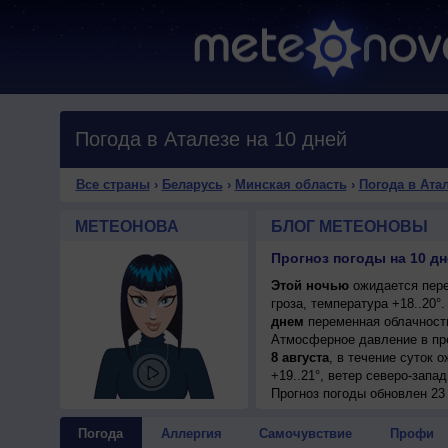
Погода в Аталезе на 10 дней
Все страны
›
Беларусь
›
Минская область
›
Погода в Ата
МЕТЕОНОВА
БЛОГ МЕТЕОНОВЫ
Прогноз погоды на 10 дн
Этой ночью
ожидается пере
гроза, температура +18..20
днем
переменная облачность
Атмосферное давление в пр
8 августа
, в течение суток 
+19..21°, ветер северо-запа
9 августа
Прогноз погоды
, в течение суток
обновлен 23 
погода; ночью +9..11°, днем 
10 августа
, ожидается малоо
Погода
Аллергия
Самочувствие
Профи
ветер юго-западный, умерен