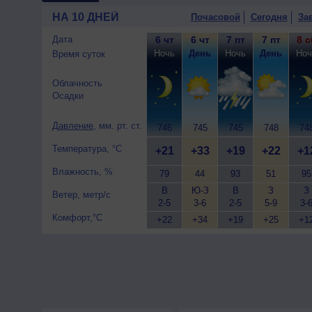
НА 10 ДНЕЙ
Почасовой
Сегодня
За
Дата
6 чт
6 чт
7 пт
7 пт
8 с
Ночь
День
Ночь
День
Ноч
Время суток
Облачность
Осадки
Давление
, мм. рт. ст.
746
745
745
748
74
Температура, °C
+21
+33
+19
+22
+1
Влажность, %
79
44
93
51
95
В
Ю-З
В
З
З
Ветер, метр/с
2-5
3-6
2-5
5-9
3-
Комфорт,°C
+22
+34
+19
+25
+1