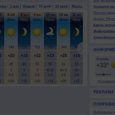
Для метеочу
втра
3 дня
Неделя
10 дней
14 дней
Месяц
Аллергия на
Прогноз магн
б
8 сб
9 вс
9 вс
10 пн
10 пн
11 вт
11 вт
12 ср
12
Индекс УФ-из
ь
День
Ночь
День
Ночь
День
Ночь
День
Ночь
Д
Карты погод
Инфографик
Атмосферно
8
749
751
752
752
749
747
748
749
7
ИНФОРМЕ
2
+20
+10
+22
+13
+25
+15
+23
+14
+
48
94
50
85
41
63
56
91
З
З
З
Ю-В
Ю-З
Ю
С
С
6
5-9
2-5
2-5
1-3
3-6
3-6
3-6
2-5
3
2
+20
+10
+25
+13
+26
+15
+25
+14
+
Установите
РЕКЛАМА
ПОНРАВИ
Информеры д