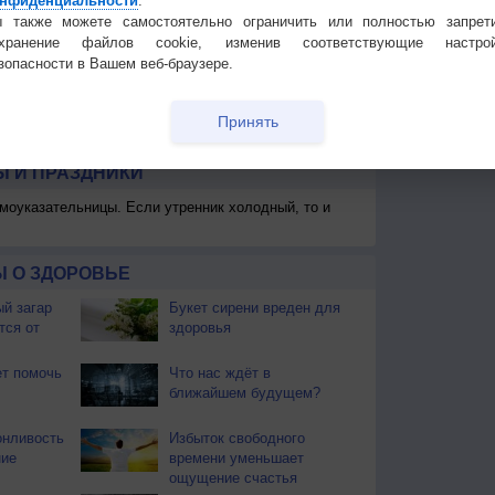
нфиденциальности
.
 также можете самостоятельно ограничить или полностью запрет
охранение файлов cookie, изменив соответствующие настрой
зопасности в Вашем веб-браузере.
Принять
 для получения подробных данных
 И ПРАЗДНИКИ
моуказательницы. Если утренник холодный, то и
 О ЗДОРОВЬЕ
й загар
Букет сирени вреден для
тся от
здоровья
т помочь
Что нас ждёт в
ближайшем будущем?
онливость
Избыток свободного
ние
времени уменьшает
ощущение счастья