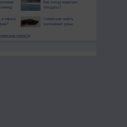
епление
Как холод помогает
сонницу
похудеть?
ь в офисе
Сибирская нефть
ером?
залечивает раны
тересные новости