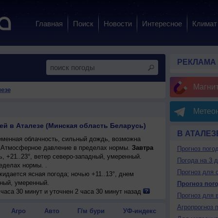
Главная
Поиск
Новости
Интересное
Климат
РЕКЛАМА
Магни
лезе
Метеон
ей в Аталезе (Минская область Беларусь)
В АТАЛЕЗ
менная облачность, сильный дождь, возможна
°. Атмосферное давление в пределах нормы.
Завтра
Прогноз пого
, +21..23°, ветер северо-западный, умеренный.
Погода на 3 
еделах нормы. .
Прогноз для 
ожидается ясная погода; ночью +11..13°, днем
дный, умеренный.
Прогноз пог
 на фоне повышенного давления ожидается ясная
часа 30 минут и уточнен 2 часа 30 минут назад
Прогноз для 
+21..23°, ветер слабый.
Агропрогноз 
блачная погода; ночью +12..14°, днем +24..26°,
Агро
Авто
Г/м бури
УФ-индекс
ный.