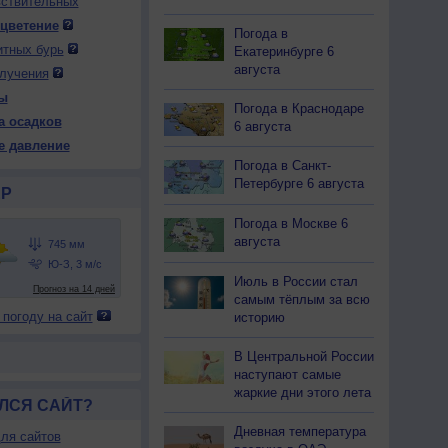
вствительных
 цветение
Погода в
итных бурь
Екатеринбурге 6
 ср
13 чт
13 чт
14 пт
14 пт
15 сб
15 сб
16 вс
августа
лучения
ень
Ночь
День
Ночь
День
Ночь
День
Ночь
ы
Погода в Краснодаре
а осадков
6 августа
е давление
Погода в Санкт-
52
754
753
752
748
746
745
746
Петербурге 6 августа
Р
23
+12
+24
+13
+27
+17
+26
+13
Погода в Москве 6
августа
38
67
37
68
35
60
37
78
С
С-В
В
В
Ю
Ю-В
З
С-З
Июль в России стал
-6
2-5
1-3
3-6
2-5
2-5
5-9
3-6
самым тёплым за всю
25
+12
+25
+13
+27
+17
+26
+13
 погоду на сайт
историю
В Центральной России
наступают самые
жаркие дни этого лета
ЛСЯ САЙТ?
Дневная температура
ля сайтов