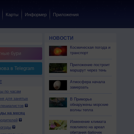
Карты
Информер
Приложения
НОВОСТИ
Космическая погода и
транспорт
тные бури
Приложение построит
ова в Telegram
маршрут через тень
Е
Атмосфера начала
замерзать
ды по часам
дня для занятых
В Приморье
обнаружены морские
специалистов
волны тепла
оды на месяц
водителей
Изменение климата
повлияло на ареал
погоды
обитания бабочек