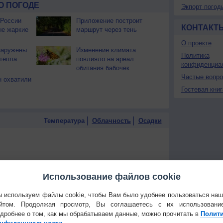
О ПОГОДЕ
Экпорт погод
 России
Приложение построит
КОНТАКТ
ые жаркие
маршрут через тень
О проекте
наружены
Изменение климата
Политика
тепла
повлияло на ареал
конфиденциа
обитания бабочек
Частые вопр
 охватили
Гостевая книг
Температура
Облачность
Осадки
Использование файлов cookie
 используем файлы cookie, чтобы Вам было удобнее пользоваться на
йтом. Продолжая просмотр, Вы соглашаетесь с их использовани
дробнее о том, как мы обрабатываем данные, можно прочитать в
Полит