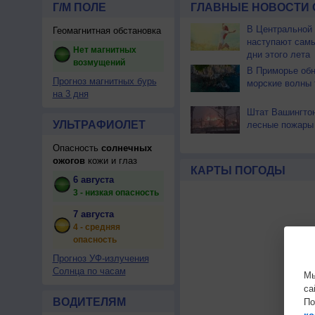
Г/М ПОЛЕ
ГЛАВНЫЕ НОВОСТИ 
В Центральной
Геомагнитная обстановка
наступают сам
Нет магнитных
дни этого лета
возмущений
В Приморье об
Прогноз магнитных бурь
морские волны 
на 3 дня
Штат Вашингтон
УЛЬТРАФИОЛЕТ
лесные пожары
Опасность
солнечных
ожогов
кожи и глаз
КАРТЫ ПОГОДЫ
6 августа
3 - низкая опасность
7 августа
4 - средняя
опасность
Прогноз УФ-излучения
Солнца по часам
Мы
са
ВОДИТЕЛЯМ
По