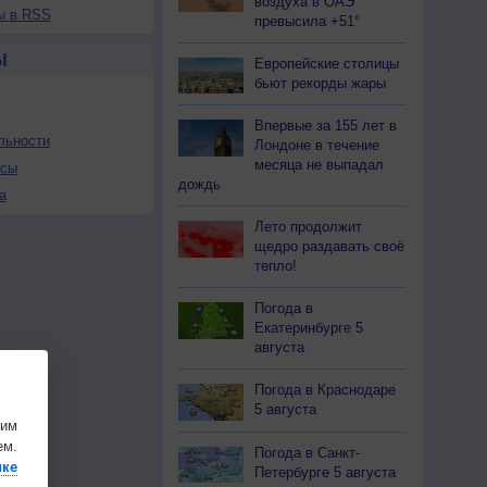
воздуха в ОАЭ
ы в RSS
превысила +51°
Ы
Европейские столицы
бьют рекорды жары
Впервые за 155 лет в
льности
Лондоне в течение
месяца не выпадал
осы
дождь
а
Лето продолжит
щедро раздавать своё
тепло!
Погода в
Екатеринбурге 5
августа
Погода в Краснодаре
5 августа
шим
ем.
Погода в Санкт-
ике
Петербурге 5 августа