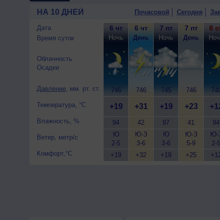
НА 10 ДНЕЙ
Почасовой
Сегодня
За
Дата
6 чт
6 чт
7 пт
7 пт
8 с
Ночь
День
Ночь
День
Ноч
Время суток
Облачность
Осадки
Давление
, мм. рт. ст.
746
746
745
746
74
Температура, °C
+19
+31
+19
+23
+1
Влажность, %
94
42
97
41
94
Ю
Ю-З
Ю
Ю-З
Ю-
Ветер, метр/с
2-5
3-6
3-6
5-9
2-
Комфорт,°C
+19
+32
+19
+25
+1