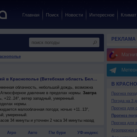
Главная
Поиск
Новости
Интересное
Климат
РЕКЛАМА
Магни
раснополье
Метеон
Прогноз погоды на 10 дней в Краснополье (Витебская область Беларусь)
В КРАСН
менная облачность, небольшой дождь, возможна
°. Атмосферное давление в пределах нормы.
Завтра
Прогноз пого
, +22..24°, ветер западный, умеренный.
Погода на 3 
еделах нормы. .
Прогноз для 
ожидается малооблачная погода; ночью +11..13°,
ый, умеренный.
Прогноз пог
ожидается ясная погода; ночью +10..12°, днем
часов 34 минуты и уточнен 2 часа 34 минуты назад
Прогноз для 
меренный.
Агропрогноз 
 погода; ночью +12..14°, днем +24..26°, ветер юго-
Агро
Авто
Г/м бури
УФ-индекс