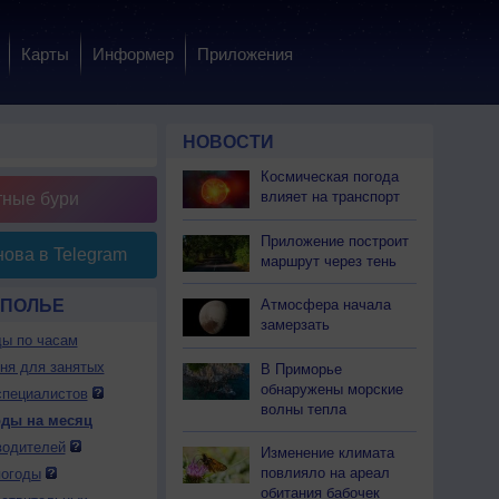
Карты
Информер
Приложения
НОВОСТИ
Космическая погода
влияет на транспорт
тные бури
Приложение построит
ова в Telegram
маршрут через тень
ОПОЛЬЕ
Атмосфера начала
замерзать
ды по часам
дня для занятых
В Приморье
обнаружены морские
специалистов
волны тепла
оды на месяц
водителей
Изменение климата
повлияло на ареал
погоды
обитания бабочек