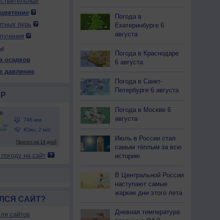
вствительных
 цветение
Погода в
итных бурь
Екатеринбурге 6
 ср
13 чт
13 чт
14 пт
14 пт
15 сб
15 сб
16 вс
августа
лучения
ень
Ночь
День
Ночь
День
Ночь
День
Ночь
ы
Погода в Краснодаре
а осадков
6 августа
е давление
Погода в Санкт-
53
755
755
754
750
746
744
746
Петербурге 6 августа
Р
22
+11
+23
+12
+25
+15
+27
+14
Погода в Москве 6
августа
31
70
34
76
36
79
33
81
-З
С
Ю-В
Ю
Ю
Ю
Ю-З
З
Июль в России стал
-6
2-5
1-3
2-5
3-6
3-6
5-9
2-5
самым тёплым за всю
25
+11
+25
+12
+25
+15
+27
+14
 погоду на сайт
историю
В Центральной России
наступают самые
жаркие дни этого лета
ЛСЯ САЙТ?
Дневная температура
ля сайтов