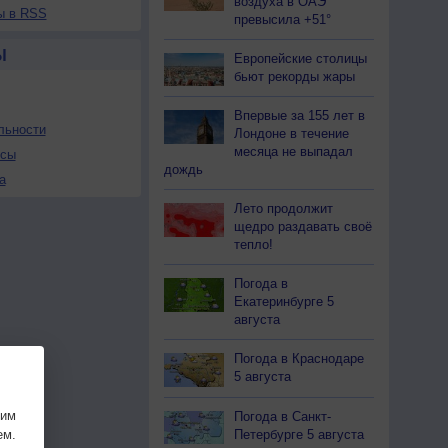
воздуха в ОАЭ
ы в RSS
превысила +51°
Ы
Европейские столицы
бьют рекорды жары
Впервые за 155 лет в
льности
Лондоне в течение
месяца не выпадал
осы
дождь
а
Лето продолжит
щедро раздавать своё
тепло!
Погода в
Екатеринбурге 5
августа
Погода в Краснодаре
5 августа
шим
Погода в Санкт-
Петербурге 5 августа
ем.