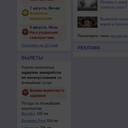
Почему в ненас
хочется спать?
7 августа, Вечер
Возможны
недомогания
Выявлена связ
жарой и плохим
8 августа, Ночь
Риск ухудшения
Посмотрите также
другие ин
самочувствия
Подробно на 10 дней
РЕКЛАМА
ВЫЛЕТЫ
Оценка возможных
задержек авиарейсов
по метеоусловиям
на
ближайшие сутки
Велика вероятность
задержек
Погода по ближайшим
аэропортам
Витебск
102 км
Великие Луки
104 км
Смоленск
206 км