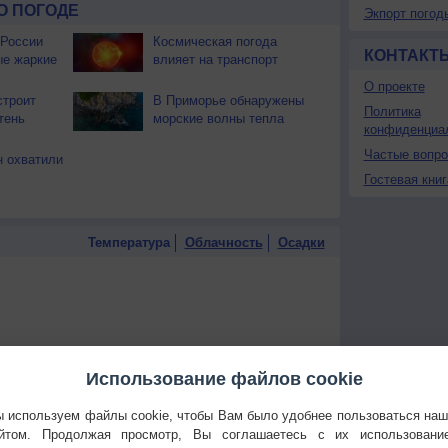
О ПОГОДЕ
Экпорт погод
 России
Космическая погода
КОНТАКТ
ые жаркие
влияет на транспорт
О проекте
строит
В Приморье обнаружены
Политика
тень
морские волны тепла
конфиденциа
Частые вопр
 охватили
Гостевая книг
Температура
Облачность
Осадки
Использование файлов cookie
 используем файлы cookie, чтобы Вам было удобнее пользоваться на
йтом. Продолжая просмотр, Вы соглашаетесь с их использовани