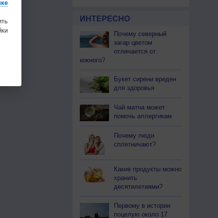
ике
ИНТЕРЕСНО
ить
ки
Почему северный
загар цветом
отличается от
южного?
Букет сирени вреден
для здоровья
Чай матча может
помочь аллергикам
Почему люди
сплетничают?
Какие продукты можно
хранить
десятилетиями?
Первому в истории
поцелую около 17