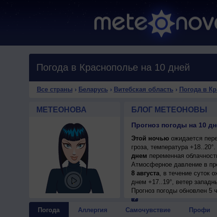
Погода в Краснополье на 10 дней
Все страны
›
Беларусь
›
Витебская область
›
Погода в К
МЕТЕОНОВА
БЛОГ МЕТЕОНОВЫ
Этой ночью
ожидается пере
гроза, температура +18..20
днем
переменная облачность
Атмосферное давление в пр
8 августа
, в течение суток 
днем +17..19°, ветер западн
9 августа
Прогноз погоды
, в течение суток 
обновлен 5 
+22..24°, ветер западный, у
10 августа
, ожидается ясная
Погода
Аллергия
Самочувствие
Профи
западный, умеренный.