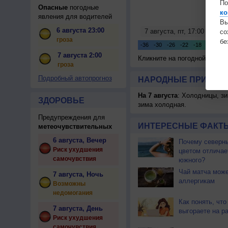
По
Опасные
погодные
ко
явления для водителей
Вы
6 августа 23:00
с
гроза
бе
7 августа 2:00
Кликните на погодной карте
гроза
Подробный автопрогноз
НАРОДНЫЕ ПРИМЕТЫ
На 7 августа
: Холодницы, зи
ЗДОРОВЬЕ
зима холодная.
Предупреждения для
ИНТЕРЕСНЫЕ ФАКТЫ
метеочувствительных
6 августа, Вечер
Почему северны
Риск ухудшения
цветом отличае
самочувствия
южного?
Чай матча може
7 августа, Ночь
аллергикам
Возможны
недомогания
Как понять, что
7 августа, День
выгораете на р
Риск ухудшения
самочувствия