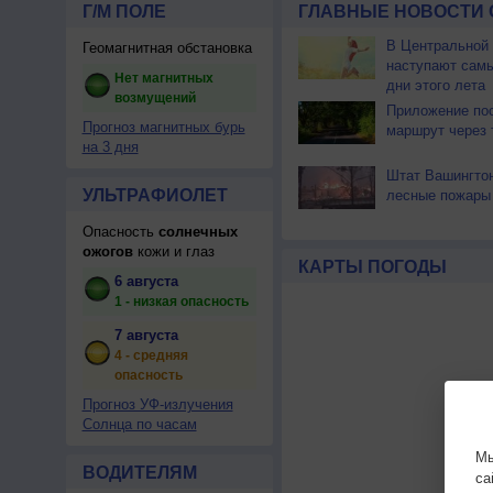
Г/М ПОЛЕ
ГЛАВНЫЕ НОВОСТИ 
В Центральной
Геомагнитная обстановка
наступают сам
Нет магнитных
дни этого лета
возмущений
Приложение по
Прогноз магнитных бурь
маршрут через 
на 3 дня
Штат Вашингтон
УЛЬТРАФИОЛЕТ
лесные пожары
Опасность
солнечных
ожогов
кожи и глаз
КАРТЫ ПОГОДЫ
6 августа
1 - низкая опасность
7 августа
4 - средняя
опасность
Прогноз УФ-излучения
Солнца по часам
Мы
ВОДИТЕЛЯМ
са