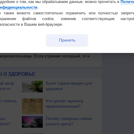
дробнее о том, как мы обрабатываем данные, можно прочитать в
Полит
нфиденциальности
.
 также можете самостоятельно ограничить или полностью запрет
охранение файлов cookie, изменив соответствующие настрой
зопасности в Вашем веб-браузере.
 для получения подробных данных
Принять
 И ПРАЗДНИКИ
моуказательницы. Если утренник холодный, то и
 О ЗДОРОВЬЕ
й загар
Букет сирени вреден для
тся от
здоровья
т помочь
Что делает мужчину
привлекательным?
 вы
Почему северные сияния
аботе?
разного цвета?