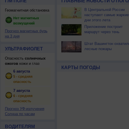
Г/М ПОЛЕ
ГЛАВНЫЕ НОВОСТИ О ПОГО
В Центральной России
Геомагнитная обстановка
наступают самые жаркие
Нет магнитных
дни этого лета
возмущений
Приложение построит
Прогноз магнитных бурь
маршрут через тень
на 3 дня
Штат Вашингтон охватил
УЛЬТРАФИОЛЕТ
лесные пожары
Опасность
солнечных
ожогов
кожи и глаз
КАРТЫ ПОГОДЫ
6 августа
5 - средняя
опасность
7 августа
6 - средняя
опасность
Прогноз УФ-излучения
Солнца по часам
ВОДИТЕЛЯМ