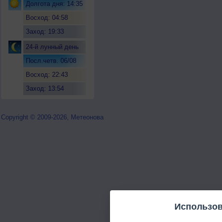
Долгота дня: 14:35
Восход: 04:58
Заход: 19:33
24-й лунный день
Посл.четв. 06/08
Восход: 22:43
Заход: 13:54
Copyright © 2009-2026, Метеонова
Использов