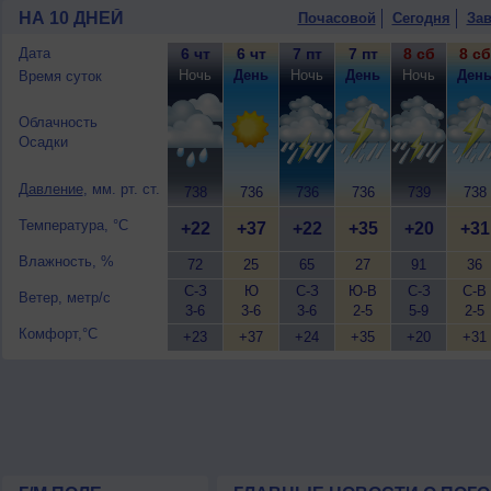
НА 10 ДНЕЙ
Почасовой
Сегодня
Зав
Дата
6 чт
6 чт
7 пт
7 пт
8 сб
8 сб
Ночь
День
Ночь
День
Ночь
Ден
Время суток
Облачность
Осадки
Давление
, мм. рт. ст.
738
736
736
736
739
738
Температура, °C
+22
+37
+22
+35
+20
+31
Влажность, %
72
25
65
27
91
36
С-З
Ю
С-З
Ю-В
С-З
С-В
Ветер, метр/с
3-6
3-6
3-6
2-5
5-9
2-5
Комфорт,°C
+23
+37
+24
+35
+20
+31