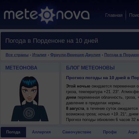
Главная
Пои
Погода в Порденоне на 10 дней
Все страны
›
Италия
›
Фриули-Венеция-Джулия
›
Погода в Порден
МЕТЕОНОВА
БЛОГ МЕТЕОНОВЫ
Этой ночью
ожидается переменная о
гроза, температура +21..23°. Атмосф
днем
переменная облачность, гроза, 
давление в пределах нормы. .
8 августа
, в течение суток ожидаетс
возможна гроза; ночью +19..21°, днем 
9 августа
Прогноз погоды
, в течение суток ожидаетс
обновлен 6 часов 32 
гроза; ночью +20..22°, днем +32..34°,
10 августа
, ожидается малооблачная 
Погода
Аллергия
Самочувствие
Профи
Агро
ночью +22..24°, днем +34..36°, ветер 