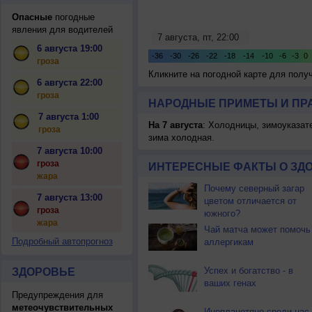
Опасные
погодные
явления для водителей
6 августа 19:00
гроза
Кликните на погодной карте для пол
6 августа 22:00
гроза
НАРОДНЫЕ ПРИМЕТЫ И ПР
7 августа 1:00
На 7 августа
: Холодницы, зимоуказат
гроза
зима холодная.
7 августа 10:00
гроза
ИНТЕРЕСНЫЕ ФАКТЫ О ЗД
жара
Почему северный загар
7 августа 13:00
цветом отличается от
гроза
южного?
жара
Чай матча может помочь
Подробный автопрогноз
аллергикам
Успех и богатство - в
ЗДОРОВЬЕ
ваших генах
Предупреждения для
метеочувствительных
Инопланетяне среди нас