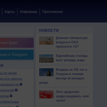
Карты
Информер
Приложения
НОВОСТИ
Дневная температура
воздуха в ОАЭ
тные бури
превысила +51°
ова в Telegram
Европейские столицы
бьют рекорды жары
ИИ
Впервые за 155 лет в
ды по часам
Лондоне в течение
месяца не выпадал
дня для занятых
дождь
специалистов
водителей
Лето продолжит
погоды
щедро раздавать своё
тепло!
вствительных