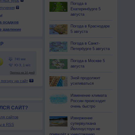
итных бурь
Погода в
лучения
Екатеринбурге 5
августа
ы
 ср
13 чт
13 чт
14 пт
14 пт
15 сб
15 сб
16 вс
а осадков
ень
Ночь
День
Ночь
День
Ночь
День
Ночь
Погода в Краснодаре
е давление
5 августа
Погода в Санкт-
Р
Петербурге 5 августа
40
740
738
738
737
736
736
736
Погода в Москве 5
35
+26
+36
+26
+35
+27
+35
+25
августа
29
67
31
66
16
48
23
69
Зной продолжит
 погоду на сайт
З
Ю-З
З
З
С-З
З
С-В
З
усиливаться
-6
3-6
5-9
5-9
3-6
5-9
2-5
3-6
34
+27
+36
+28
+33
+28
+34
+26
Изменение климата
России происходит
очень быстро
ЛСЯ САЙТ?
ля сайтов
Извержение
супервулкана
ы в RSS
Йеллоустоун не
приведёт к уничтожению