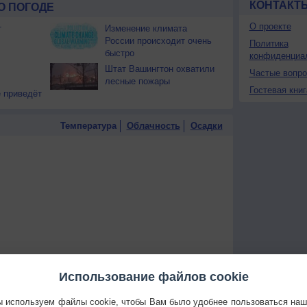
КОНТАКТ
О ПОГОДЕ
О проекте
т
Изменение климата
России происходит очень
Политика
быстро
конфиденциа
Штат Вашингтон охватили
Частые вопр
лесные пожары
Гостевая книг
 приведёт
Температура
Облачность
Осадки
Использование файлов cookie
 используем файлы cookie, чтобы Вам было удобнее пользоваться на