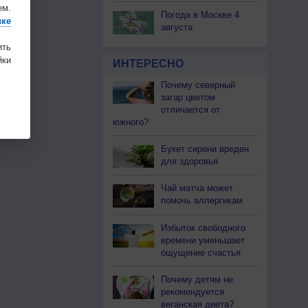
ем.
Погода в Москве 4
ике
августа
ить
ки
ИНТЕРЕСНО
Почему северный
загар цветом
отличается от
южного?
Букет сирени вреден
для здоровья
Чай матча может
помочь аллергикам
Избыток свободного
времени уменьшает
ощущение счастья
Почему детям не
рекомендуется
веганская диета?