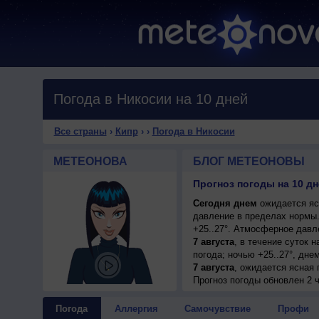
Погода в Никосии на 10 дней
Все страны
›
Кипр
›
›
Погода в Никосии
МЕТЕОНОВА
БЛОГ МЕТЕОНОВЫ
Прогноз погоды на 10 дн
Сегодня днем
ожидается ясн
давление в пределах нормы.
+25..27°. Атмосферное давл
7 августа
, в течение суток 
погода; ночью +25..27°, дне
7 августа
, ожидается ясная п
западный, умеренный.
Прогноз погоды
обновлен 2 
8 августа
, в течение суток 
погода; ночью +25..27°, дне
Погода
Аллергия
Самочувствие
Профи
9 августа
, ожидается ясная п