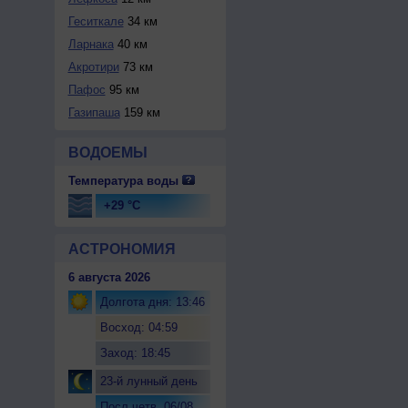
Геситкале
34 км
Ларнака
40 км
Акротири
73 км
Пафос
95 км
Газипаша
159 км
ВОДОЕМЫ
Температура воды
+29 °C
АСТРОНОМИЯ
6 августа 2026
Долгота дня: 13:46
Восход: 04:59
Заход: 18:45
23-й лунный день
Посл.четв. 06/08