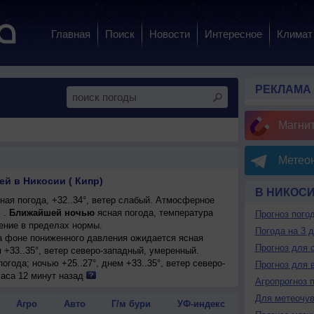
Главная
Поиск
Новости
Интересное
Климат
РЕКЛАМА
Магни
Метеон
ей в Никосии ( Кипр)
В НИКОС
ая погода, +32..34°, ветер слабый. Атмосферное
 .
Ближайшей ночью
ясная погода, температура
Прогноз пого
ение в пределах нормы.
Погода на 3 
на фоне пониженного давления ожидается ясная
Прогноз для 
м +33..35°, ветер северо-западный, умеренный.
огода; ночью +25..27°, днем +33..35°, ветер северо-
Прогноз для 
часа 12 минут назад
Агропрогноз 
на фоне пониженного давления ожидается ясная
Для метеочу
м +33..35°, ветер северо-западный, умеренный.
Агро
Авто
Г/м бури
УФ-индекс
огода; ночью +24..26°, днем +33..35°, ветер северо-