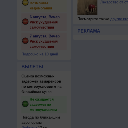
Лекарство от с
Возможны
недомогания
6 августа, Вечер
Посмотрите также
другие ин
Риск ухудшения
самочувствия
РЕКЛАМА
7 августа, Вечер
Риск ухудшения
самочувствия
Подробно на 10 дней
ВЫЛЕТЫ
Оценка возможных
задержек авиарейсов
по метеоусловиям
на
ближайшие сутки
Не ожидается
задержек по
метеоусловиям
Погода по ближайшим
аэропортам
Лефкоса
12 км