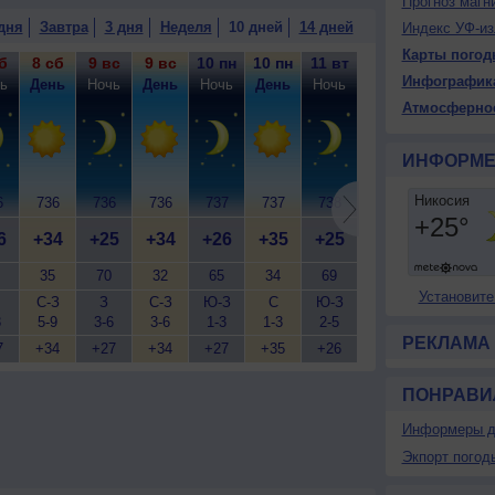
Прогноз магн
дня
Завтра
3 дня
Неделя
10 дней
14 дней
Индекс УФ-из
Карты погод
б
8 сб
9 вс
9 вс
10 пн
10 пн
11 вт
11 вт
12 ср
12
Инфографик
ь
День
Ночь
День
Ночь
День
Ночь
День
Ночь
Д
Атмосферно
ИНФОРМЕ
6
736
736
736
737
737
738
739
740
7
6
+34
+25
+34
+26
+35
+25
+34
+25
+
35
70
32
65
34
69
31
62
Установите
С-З
З
С-З
Ю-З
С
Ю-З
С-З
Ю-З
3
5-9
3-6
3-6
1-3
1-3
2-5
1-3
3-6
3
РЕКЛАМА
7
+34
+27
+34
+27
+35
+26
+34
+26
+
ПОНРАВИ
Информеры д
Экпорт погод