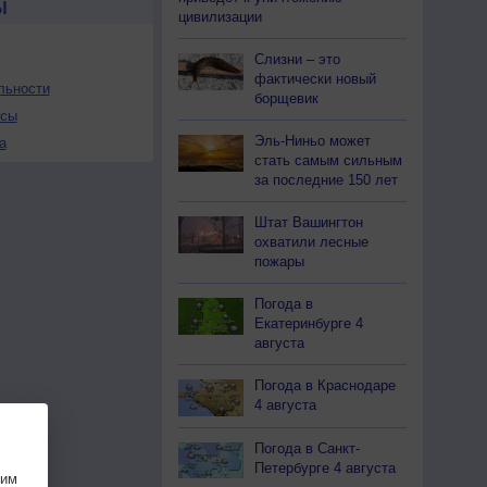
Ы
цивилизации
Слизни – это
фактически новый
льности
борщевик
осы
Эль-Ниньо может
а
стать самым сильным
за последние 150 лет
Штат Вашингтон
охватили лесные
пожары
Погода в
Екатеринбурге 4
августа
Погода в Краснодаре
4 августа
Погода в Санкт-
Петербурге 4 августа
шим