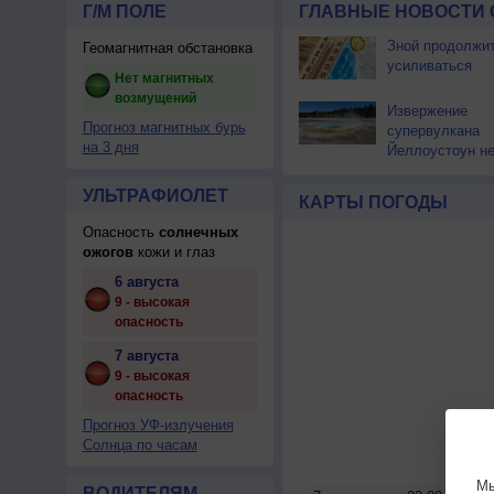
Г/М ПОЛЕ
ГЛАВНЫЕ НОВОСТИ 
Зной продолжи
Геомагнитная обстановка
усиливаться
Нет магнитных
возмущений
Извержение
Прогноз магнитных бурь
супервулкана
на 3 дня
Йеллоустоун не
к уничтожению
цивилизации
УЛЬТРАФИОЛЕТ
КАРТЫ ПОГОДЫ
Опасность
солнечных
ожогов
кожи и глаз
6 августа
9 - высокая
опасность
7 августа
9 - высокая
опасность
Прогноз УФ-излучения
Солнца по часам
Мы
ВОДИТЕЛЯМ