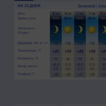
западный, умеренный.
НА 10 ДНЕЙ
Почасовой
Сего
Дата
6 чт
6 чт
7 пт
7 пт
8 с
Ночь
День
Ночь
День
Ноч
Время суток
Облачность
Осадки
Давление
, мм. рт. ст.
740
739
738
736
73
Температура, °C
+25
+33
+26
+34
+2
Влажность, %
70
40
70
41
76
Ю-З
С-З
Ю-З
С-З
Ю
Ветер, метр/с
2-5
2-5
1-3
3-6
1-
Комфорт,°C
+26
+35
+27
+35
+2