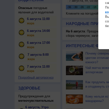
са
По
Опасные
погодные
ко
явления для водителей
Кликните на погодной карте
Вы
6 августа 11:00
с
жара
НАРОДНЫЕ ПРИМЕТЫ
бе
6 августа 14:00
На 6 августа
: Праздник жатв
жара
сбора черемухи, заготавлив
6 августа 17:00
ИНТЕРЕСНЫЕ ФАКТЫ
жара
Почему северны
7 августа 8:00
цветом отличае
жара
южного?
7 августа 11:00
Чай матча може
жара
аллергикам
Подробный автопрогноз
Как продлить м
и отодвинуть с
ЗДОРОВЬЕ
Предупреждения для
Кому нельзя ес
метеочувствительных
мандарины?
6 августа, Утро