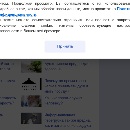
йтом. Продолжая просмотр, Вы соглашаетесь с их использовани
дробнее о том, как мы обрабатываем данные, можно прочитать в
Полит
нфиденциальности
.
 для получения подробных данных
 также можете самостоятельно ограничить или полностью запрет
охранение файлов cookie, изменив соответствующие настрой
 И ПРАЗДНИКИ
зопасности в Вашем веб-браузере.
ы. Почти повсеместно поспел хлеб. Наступает пора
ают березовые веники.
Принять
 О ЗДОРОВЬЕ
й загар
Букет сирени вреден для
тся от
здоровья
т помочь
Почему во время грозы
нельзя принимать душ и
мыть посуду?
олодость
Как кислород служит
тарость?
человеку?
ть
Информационная
перегрузка так же вредна,
как и загрязнение воздуха