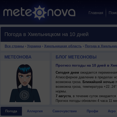
Главная
Пои
Погода в Хмельницком на 10 дней
Все страны
›
Украина
›
Хмельницкая область
›
Погода в Хмельни
МЕТЕОНОВА
БЛОГ МЕТЕОНОВЫ
Сегодня днем
ожидается переменная о
Атмосферное давление в пределах но
возможна гроза.
Ближайшей ночью
п
возможна гроза, температура +22..24
нормы.
7 августа
, в течение суток ожидаетс
возможна гроза; ночью +22..24°, днем
Прогноз погоды
обновлен 4 часа 11 ми
8 августа
, ожидается малооблачная п
днем +26..28°, ветер северный, умере
Погода
Аллергия
Самочувствие
Профи
Агро
9 августа
, в течение суток ожидается