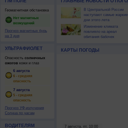
Г/М ПОЛЕ
ГЛАВНЫЕ НОВОСТИ О ПОГО
В Центральной России
Геомагнитная обстановка
наступают самые жаркие
Нет магнитных
дни этого лета
возмущений
Изменение климата
Прогноз магнитных бурь
повлияло на ареал
на 3 дня
обитания бабочек
УЛЬТРАФИОЛЕТ
КАРТЫ ПОГОДЫ
Опасность
солнечных
ожогов
кожи и глаз
6 августа
6 - средняя
опасность
7 августа
5 - средняя
опасность
Прогноз УФ-излучения
Солнца по часам
ВОДИТЕЛЯМ