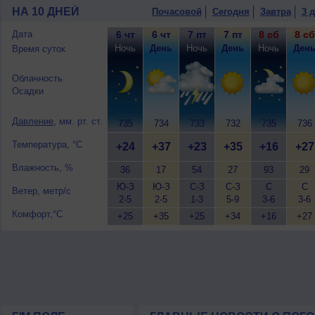
+26..28°, ветер северный, умеренный.
НА 10 ДНЕЙ
Почасовой
Сегодня
Завтра
3 
10 августа
, ожидается ясная погода; н
южный, умеренный.
Дата
6 чт
6 чт
7 пт
7 пт
8 сб
8 сб
Ночь
День
Ночь
День
Ночь
Ден
Время суток
Облачность
Осадки
Давление
, мм. рт. ст.
735
734
733
732
735
736
Температура, °C
+24
+37
+23
+35
+16
+27
Влажность, %
36
17
54
27
93
29
Ю-З
Ю-З
С-З
С-З
С
С
Ветер, метр/с
2-5
2-5
1-3
5-9
3-6
3-6
Комфорт,°C
+25
+35
+25
+34
+16
+27