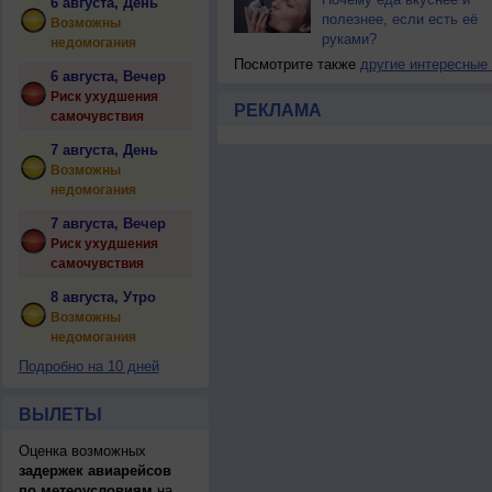
6 августа, День
полезнее, если есть её
Возможны
руками?
недомогания
Посмотрите также
другие интересные
6 августа, Вечер
Риск ухудшения
РЕКЛАМА
самочувствия
7 августа, День
Возможны
недомогания
7 августа, Вечер
Риск ухудшения
самочувствия
8 августа, Утро
Возможны
недомогания
Подробно на 10 дней
ВЫЛЕТЫ
Оценка возможных
задержек авиарейсов
по метеоусловиям
на