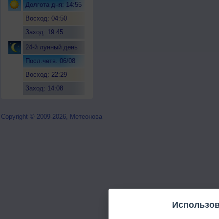
Долгота дня: 14:55
Восход: 04:50
Заход: 19:45
24-й лунный день
Посл.четв. 06/08
Восход: 22:29
Заход: 14:08
Copyright © 2009-2026, Метеонова
Использов