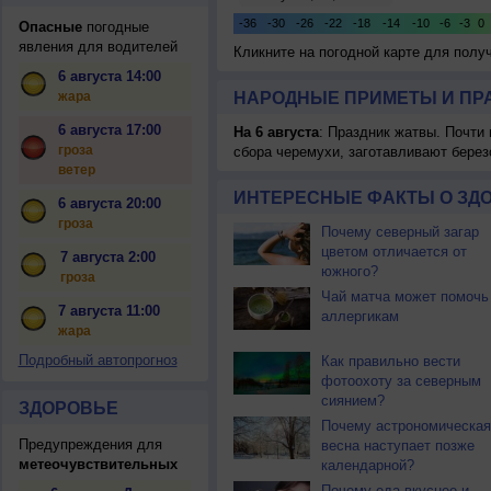
Опасные
погодные
явления для водителей
Кликните на погодной карте для пол
6 августа 14:00
жара
НАРОДНЫЕ ПРИМЕТЫ И ПР
6 августа 17:00
На 6 августа
: Праздник жатвы. Почти
гроза
сбора черемухи, заготавливают берез
ветер
ИНТЕРЕСНЫЕ ФАКТЫ О ЗД
6 августа 20:00
гроза
Почему северный загар
цветом отличается от
7 августа 2:00
южного?
гроза
Чай матча может помочь
7 августа 11:00
аллергикам
жара
Подробный автопрогноз
Как правильно вести
фотоохоту за северным
сиянием?
ЗДОРОВЬЕ
Почему астрономическая
Предупреждения для
весна наступает позже
метеочувствительных
календарной?
Почему еда вкуснее и