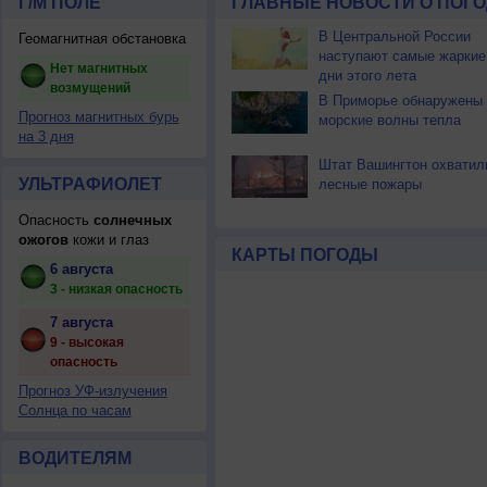
Г/М ПОЛЕ
ГЛАВНЫЕ НОВОСТИ О ПОГО
В Центральной России
Геомагнитная обстановка
наступают самые жаркие
Нет магнитных
дни этого лета
возмущений
В Приморье обнаружены
Прогноз магнитных бурь
морские волны тепла
на 3 дня
Штат Вашингтон охватил
УЛЬТРАФИОЛЕТ
лесные пожары
Опасность
солнечных
ожогов
кожи и глаз
КАРТЫ ПОГОДЫ
6 августа
3 - низкая опасность
7 августа
9 - высокая
опасность
Прогноз УФ-излучения
Солнца по часам
ВОДИТЕЛЯМ