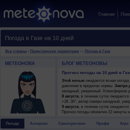
Главная
Пои
Погода в Газе на 10 дней
Все страны
›
Палестинские территории
›
›
Погода в Газе
МЕТЕОНОВА
БЛОГ МЕТЕОНОВЫ
Прогноз погоды на 10 дней в Газ
Этой ночью
ожидается ясная погода,
давление в пределах нормы.
Завтра 
западный, умеренный. Атмосферное д
8 августа
, в течение суток ожидается
+28..30°, ветер северо-западный, уме
9 августа
, в течение суток ожидается
+29..31°, ветер северо-западный, уме
Прогноз погоды
обновлен 22 минуты н
10 августа
, ожидается ясная погода; н
северный, умеренный.
Погода
Аллергия
Самочувствие
Профи
Агро