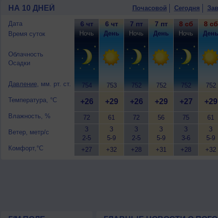
НА 10 ДНЕЙ
Почасовой
Сегодня
Зав
Дата
6 чт
6 чт
7 пт
7 пт
8 сб
8 сб
Ночь
День
Ночь
День
Ночь
Ден
Время суток
Облачность
Осадки
Давление
, мм. рт. ст.
754
753
752
752
752
752
Температура, °C
+26
+29
+26
+29
+27
+29
Влажность, %
72
61
72
56
75
61
З
З
З
З
З
З
Ветер, метр/с
2-5
5-9
2-5
5-9
3-6
5-9
Комфорт,°C
+27
+32
+28
+31
+28
+32