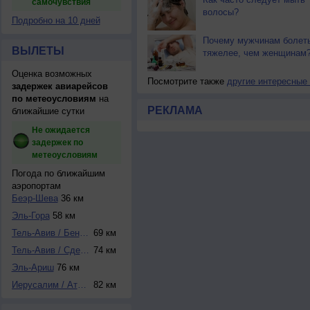
самочувствия
волосы?
Подробно на 10 дней
Почему мужчинам болет
ВЫЛЕТЫ
тяжелее, чем женщинам
Оценка возможных
Посмотрите также
другие интересные
задержек авиарейсов
по метеоусловиям
на
РЕКЛАМА
ближайшие сутки
Не ожидается
задержек по
метеоусловиям
Погода по ближайшим
аэропортам
Беэр-Шева
36 км
Эль-Гора
58 км
Тель-Авив / Бен-Г...
69 км
Тель-Авив / Сде-Д...
74 км
Эль-Ариш
76 км
Иерусалим / Атаро...
82 км