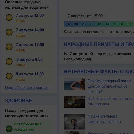
Опасные
погодные
явления для водителей
7 августа 11:00
жара
7 августа 14:00
Кликните на погодной карте для пол
жара
НАРОДНЫЕ ПРИМЕТЫ И ПР
7 августа 17:00
жара
На 7 августа
: Холодницы, зимоуказат
зима холодная.
8 августа 8:00
жара
ИНТЕРЕСНЫЕ ФАКТЫ О ЗД
8 августа 11:00
жара
Почему северный загар
цветом отличается от
Подробный автопрогноз
южного?
Чай матча может помочь
ЗДОРОВЬЕ
аллергикам
Предупреждения для
метеочувствительных
4 удивительных
симптома стресса
Нет причин для
ухудшения
Как часто следует мыть