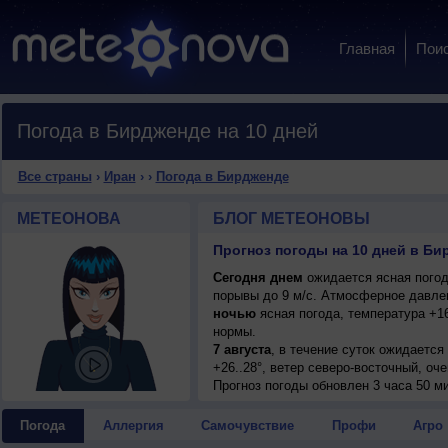
Главная
Пои
Погода в Бирдженде на 10 дней
Все страны
›
Иран
›
›
Погода в Бирдженде
МЕТЕОНОВА
БЛОГ МЕТЕОНОВЫ
Прогноз погоды на 10 дней в Би
Сегодня днем
ожидается ясная погода
порывы до 9 м/с. Атмосферное давлен
ночью
ясная погода, температура +1
нормы.
7 августа
, в течение суток ожидается
+26..28°, ветер северо-восточный, оч
внимательны!.
Прогноз погоды
обновлен 3 часа 50 ми
7 августа
, ожидается ясная погода; но
восточный, очень сильный, порывы до
Погода
Аллергия
Самочувствие
Профи
Агро
8 августа
, в течение суток ожидается