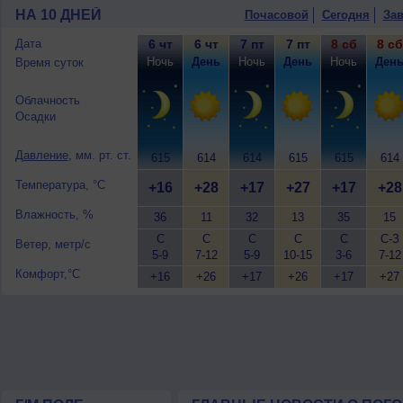
+27..29°, ветер северный, сильный, п
НА 10 ДНЕЙ
Почасовой
Сегодня
Зав
9 августа
, ожидается ясная погода; но
северный, сильный, порывы до 7 м/с.
Дата
6 чт
6 чт
7 пт
7 пт
8 сб
8 сб
Ночь
День
Ночь
День
Ночь
Ден
Время суток
Облачность
Осадки
Давление
, мм. рт. ст.
615
614
614
615
615
614
Температура, °C
+16
+28
+17
+27
+17
+28
Влажность, %
36
11
32
13
35
15
С
С
С
С
С
С-З
Ветер, метр/с
5-9
7-12
5-9
10-15
3-6
7-12
Комфорт,°C
+16
+26
+17
+26
+17
+27