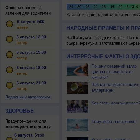
Опасные
погодные
явления для водителей
Кликните на погодной карте для пол
6 августа 9:00
ветер
НАРОДНЫЕ ПРИМЕТЫ И ПР
6 августа 12:00
На 6 августа
: Праздник жатвы. Почти
ветер
сбора черемухи, заготавливают берез
6 августа 15:00
ИНТЕРЕСНЫЕ ФАКТЫ О ЗД
ветер
Почему северный загар
6 августа 18:00
цветом отличается от
ветер
южного?
6 августа 21:00
Чай матча может помочь
ветер
аллергикам
Подробный автопрогноз
Как стать долгожителем
ЗДОРОВЬЕ
Предупреждения для
Кому мороз нестрашен?
метеочувствительных
6 августа, Утро
Как снизить уровень