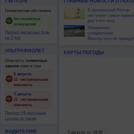
Г/М ПОЛЕ
ГЛАВНЫЕ НОВОСТИ О ПОГО
В Центральной России
Геомагнитная обстановка
наступают самые жаркие
Нет магнитных
дни этого лета
возмущений
Извержение
Прогноз магнитных бурь
супервулкана
на 3 дня
Йеллоустоун не приведё
к уничтожению
цивилизации
УЛЬТРАФИОЛЕТ
КАРТЫ ПОГОДЫ
Опасность
солнечных
ожогов
кожи и глаз
6 августа
11 - экстремальная
опасность
7 августа
11 - экстремальная
опасность
Прогноз УФ-излучения
Солнца по часам
ВОДИТЕЛЯМ