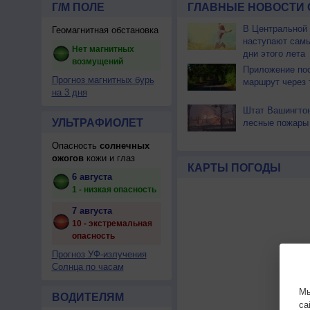
Г/М ПОЛЕ
ГЛАВНЫЕ НОВОСТИ 
В Центральной
Геомагнитная обстановка
наступают сам
Нет магнитных
дни этого лета
возмущений
Приложение по
Прогноз магнитных бурь
маршрут через 
на 3 дня
Штат Вашингтон
УЛЬТРАФИОЛЕТ
лесные пожары
Опасность
солнечных
ожогов
кожи и глаз
КАРТЫ ПОГОДЫ
6 августа
1 - низкая опасность
7 августа
10 - экстремальная
опасность
Прогноз УФ-излучения
Солнца по часам
Мы
ВОДИТЕЛЯМ
са