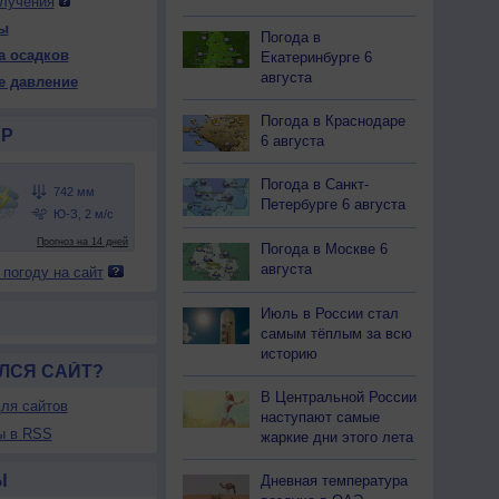
лучения
ы
Погода в
а осадков
Екатеринбурге 6
 ср
13 чт
13 чт
14 пт
14 пт
15 сб
15 сб
16 вс
августа
е давление
ень
Ночь
День
Ночь
День
Ночь
День
Ночь
Погода в Краснодаре
Р
6 августа
Погода в Санкт-
41
742
740
741
740
740
740
740
Петербурге 6 августа
33
+28
+33
+29
+32
+28
+31
+28
Погода в Москве 6
августа
 погоду на сайт
59
75
56
68
61
73
61
74
З
Ю-З
З
Ю-З
З
Ю-З
Ю-З
Ю-З
Июль в России стал
-9
3-6
7-12
5-9
5-9
5-9
5-9
3-6
самым тёплым за всю
39
+31
+38
+33
+38
+30
+36
+31
историю
ЛСЯ САЙТ?
В Центральной России
ля сайтов
наступают самые
ы в RSS
жаркие дни этого лета
Ы
Дневная температура