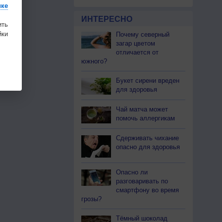
ике
ИНТЕРЕСНО
ить
ки
Почему северный
загар цветом
отличается от
южного?
Букет сирени вреден
для здоровья
Чай матча может
помочь аллергикам
Сдерживать чихание
опасно для здоровья
Опасно ли
разговаривать по
смартфону во время
грозы?
Тёмный шоколад