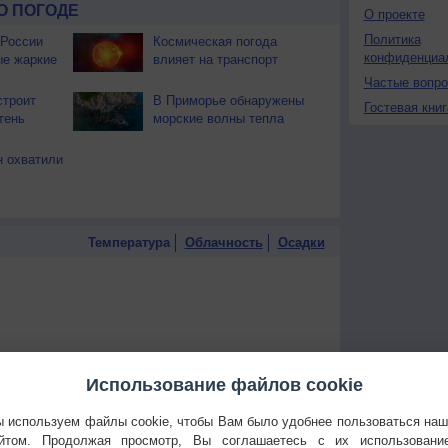
О ПОГОДЕ
О проекте
Политика
 России
Космическая погода
конфиденциа
ые жаркие
влияет на транспорт
Частые вопр
строит
В Приморье обнаружены
Гостевая книг
тень
морские волны тепла
 охватили
Температура
Облачность
Осадки
Использование файлов cookie
 используем файлы cookie, чтобы Вам было удобнее пользоваться на
йтом. Продолжая просмотр, Вы соглашаетесь с их использовани