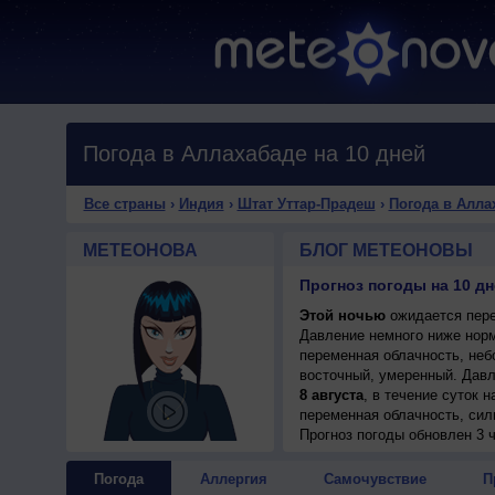
Погода в Аллахабаде на 10 дней
Все страны
›
Индия
›
Штат Уттар-Прадеш
›
Погода в Алла
МЕТЕОНОВА
БЛОГ МЕТЕОНОВЫ
Прогноз погоды на 10 д
Этой ночью
ожидается перем
Давление немного ниже норм
переменная облачность, небо
восточный, умеренный. Давл
8 августа
, в течение суток 
переменная облачность, сил
+31..33°, ветер восточный, 
Прогноз погоды
обновлен 3 ч
9 августа
, в течение суток 
переменная облачность, неб
Погода
Аллергия
Самочувствие
П
днем +33..35°, ветер западн