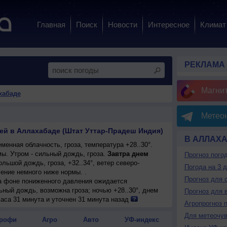
Главная
Поиск
Новости
Интересное
Климат
РЕКЛАМА
Магни
хабаде
Метеон
ней в Аллахабаде (Штат Уттар-Прадеш Индия)
В АЛЛАХ
енная облачность, гроза, температура +28..30°.
ы. Утром - сильный дождь, гроза.
Завтра днем
Прогноз пого
льшой дождь, гроза, +32..34°, ветер северо-
Погода на 3 
ение немного ниже нормы. .
Прогноз для 
на фоне пониженного давления ожидается
ьный дождь, возможна гроза; ночью +28..30°, днем
Прогноз для 
умеренный.
аса 31 минута и уточнен 31 минута назад
Агропрогноз 
на фоне пониженного давления ожидается
Для метеочу
ольшой дождь, возможна гроза; ночью +27..29°,
рофи
Агро
Авто
УФ-индекс
ый, умеренный.