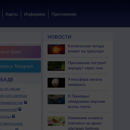
Карты
Информер
Приложения
НОВОСТИ
Космическая погода
влияет на транспорт
тные бури
Приложение построит
ова в Telegram
маршрут через тень
АБАДЕ
Атмосфера начала
замерзать
ды по часам
дня для занятых
В Приморье
обнаружены морские
специалистов
волны тепла
водителей
погоды
Изменение климата
повлияло на ареал
вствительных
обитания бабочек