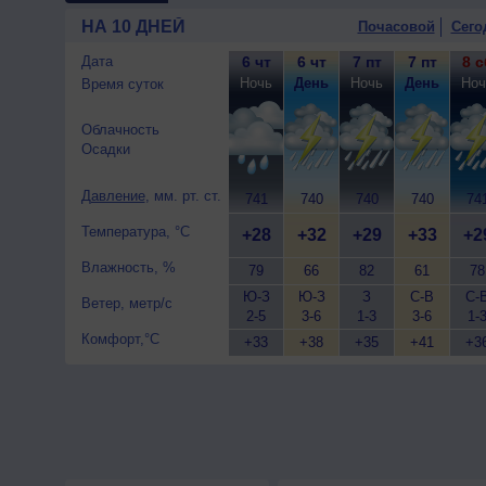
10 августа
, ожидается пере
НА 10 ДНЕЙ
Почасовой
Сего
гроза; ночью и днем +28..30°
Дата
6 чт
6 чт
7 пт
7 пт
8 с
Ночь
День
Ночь
День
Ноч
Время суток
Облачность
Осадки
Давление
, мм. рт. ст.
741
740
740
740
74
Температура, °C
+28
+32
+29
+33
+2
Влажность, %
79
66
82
61
78
Ю-З
Ю-З
З
С-В
С-
Ветер, метр/с
2-5
3-6
1-3
3-6
1-
Комфорт,°C
+33
+38
+35
+41
+3