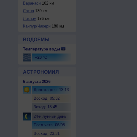
Варанаси
102 км
Сатна
139 км
Лакнау
176 км
Канпур/Чакери
180 км
ВОДОЕМЫ
Температура воды
+23 °C
АСТРОНОМИЯ
6 августа 2026
Долгота дня: 13:13
Восход: 05:32
Заход: 18:45
24-й лунный день
Посл.четв. 06/08
Восход: 23:31