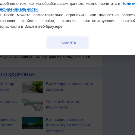
дробнее о том, как мы обрабатываем данные, можно прочитать в
Полит
нфиденциальности
.
 также можете самостоятельно ограничить или полностью запрет
охранение файлов cookie, изменив соответствующие настрой
зопасности в Вашем веб-браузере.
 для получения подробных данных
Принять
 И ПРАЗДНИКИ
моуказательницы. Если утренник холодный, то и
 О ЗДОРОВЬЕ
й загар
Букет сирени вреден для
тся от
здоровья
т помочь
Успех и богатство - в
ваших генах
омическая
Как правильно вести
т позже
фотоохоту за северным
сиянием?