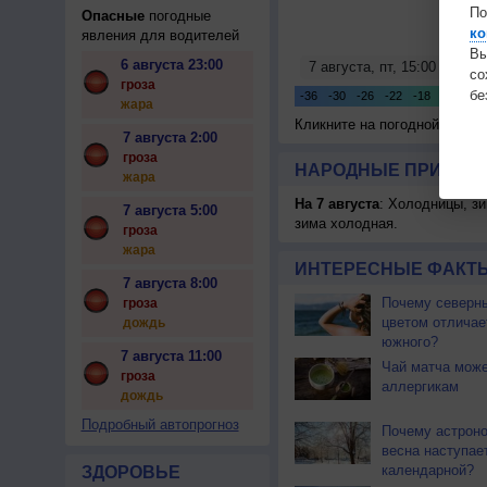
По
Опасные
погодные
ко
явления для водителей
Вы
6 августа 23:00
с
гроза
бе
жара
Кликните на погодной карте
7 августа 2:00
гроза
НАРОДНЫЕ ПРИМЕТЫ
жара
На 7 августа
: Холодницы, зи
7 августа 5:00
зима холодная.
гроза
жара
ИНТЕРЕСНЫЕ ФАКТЫ
7 августа 8:00
Почему северны
гроза
цветом отличае
дождь
южного?
7 августа 11:00
Чай матча може
гроза
аллергикам
дождь
Подробный автопрогноз
Почему астрон
весна наступае
календарной?
ЗДОРОВЬЕ