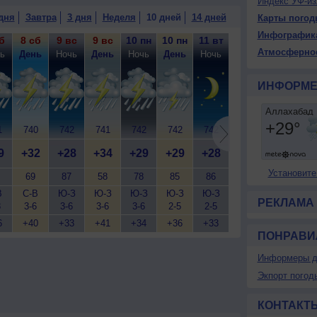
Индекс УФ-из
менная облачность, небольшой дождь, возможна
дня
Завтра
3 дня
Неделя
10 дней
14 дней
Карты погод
, ветер слабый.
Инфографик
б
8 сб
9 вс
9 вс
10 пн
10 пн
11 вт
11 вт
12 ср
12
Атмосферно
ь
День
Ночь
День
Ночь
День
Ночь
День
Ночь
Д
ИНФОРМЕ
1
740
742
741
742
742
742
741
742
7
9
+32
+28
+34
+29
+29
+28
+33
+28
+
Установите
69
87
58
78
85
86
62
81
В
С-В
Ю-З
Ю-З
Ю-З
Ю-З
Ю-З
Ю-З
Ю-З
РЕКЛАМА
3
3-6
3-6
3-6
3-6
2-5
2-5
3-6
3-6
5
6
+40
+33
+41
+34
+36
+33
+40
+32
+
ПОНРАВИ
Информеры д
Экпорт погод
КОНТАКТ