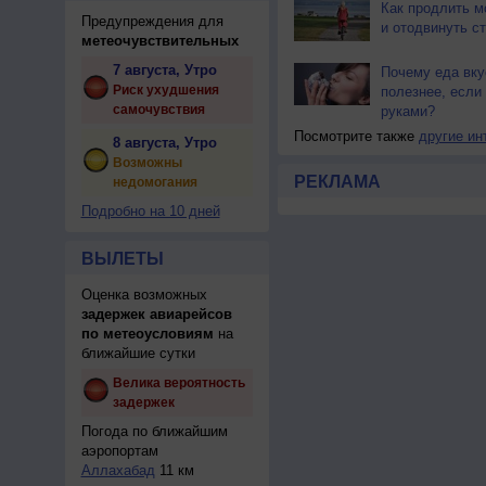
Как продлить м
Предупреждения для
и отодвинуть с
метеочувствительных
7 августа, Утро
Почему еда вку
Риск ухудшения
полезнее, если 
самочувствия
руками?
Посмотрите также
другие ин
8 августа, Утро
Возможны
РЕКЛАМА
недомогания
Подробно на 10 дней
ВЫЛЕТЫ
Оценка возможных
задержек авиарейсов
по метеоусловиям
на
ближайшие сутки
Велика вероятность
задержек
Погода по ближайшим
аэропортам
Аллахабад
11 км