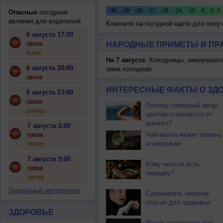
Опасные
погодные
явления для водителей
Кликните на погодной карте для пол
6 августа 17:00
гроза
НАРОДНЫЕ ПРИМЕТЫ И ПР
жара
На 7 августа
: Холодницы, зимоуказат
6 августа 20:00
зима холодная.
гроза
ИНТЕРЕСНЫЕ ФАКТЫ О ЗД
6 августа 23:00
гроза
Почему северный загар
дождь
цветом отличается от
южного?
7 августа 2:00
Чай матча может помочь
гроза
аллергикам
ветер
7 августа 5:00
Кому нельзя есть
гроза
окрошку?
ветер
Подробный автопрогноз
Сдерживать чихание
опасно для здоровья
ЗДОРОВЬЕ
Ругаться полезно для