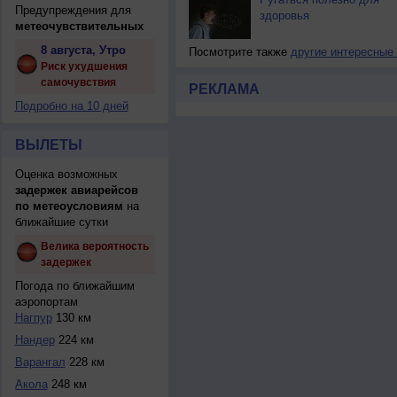
Предупреждения для
здоровья
метеочувствительных
8 августа, Утро
Посмотрите также
другие интересные
Риск ухудшения
самочувствия
РЕКЛАМА
Подробно на 10 дней
ВЫЛЕТЫ
Оценка возможных
задержек авиарейсов
по метеоусловиям
на
ближайшие сутки
Велика вероятность
задержек
Погода по ближайшим
аэропортам
Нагпур
130 км
Нандер
224 км
Варангал
228 км
Акола
248 км