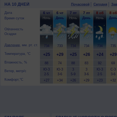
малооблачная погода, небольшой дождь
НА 10 ДНЕЙ
Почасовой
Сегодня
Зав
западный, умеренный.
10 августа
, ожидается переменная обл
Дата
6 чт
6 чт
7 пт
7 пт
8 сб
8 сб
ветер западный, умеренный.
Ночь
День
Ночь
День
Ночь
Ден
Время суток
Облачность
Осадки
Давление
, мм. рт. ст.
734
733
734
734
734
735
Температура, °C
+25
+29
+25
+26
+24
+29
Влажность, %
88
74
88
83
92
69
Ю-З
Ю-З
З
З
Ю-З
С-З
Ветер, метр/с
2-5
3-6
5-9
3-6
2-5
3-6
Комфорт,°C
+27
+34
+26
+29
+23
+32