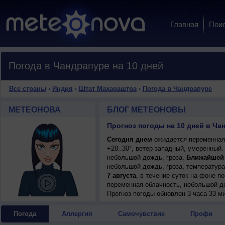
Главная
Пои
Погода в Чандрапуре на 10 дней
Все страны
›
Индия
›
Штат Махараштра
›
Погода в Чандрапуре
МЕТЕОНОВА
БЛОГ МЕТЕОНОВЫ
Прогноз погоды на 10 дней в Ча
Сегодня днем
ожидается переменная 
+28..30°, ветер западный, умеренный.
небольшой дождь, гроза.
Ближайшей
небольшой дождь, гроза, температура
7 августа
, в течение суток на фоне 
переменная облачность, небольшой до
днем +25..27°, ветер западный, умере
Прогноз погоды
обновлен 3 часа 33 м
8 августа
, ожидается переменная обл
днем +28..30°, ветер северо-западный
Погода
Аллергия
Самочувствие
Профи
9 августа
, в течение суток на фоне 