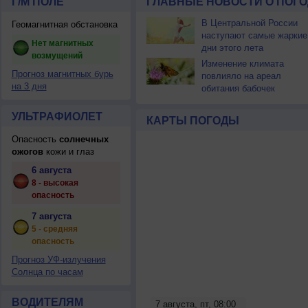
Г/М ПОЛЕ
ГЛАВНЫЕ НОВОСТИ О ПОГО
В Центральной России
Геомагнитная обстановка
наступают самые жаркие
Нет магнитных
дни этого лета
возмущений
Изменение климата
Прогноз магнитных бурь
повлияло на ареал
на 3 дня
обитания бабочек
УЛЬТРАФИОЛЕТ
КАРТЫ ПОГОДЫ
Опасность
солнечных
ожогов
кожи и глаз
6 августа
8 - высокая
опасность
7 августа
5 - средняя
опасность
Прогноз УФ-излучения
Солнца по часам
ВОДИТЕЛЯМ