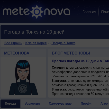
Главная
Пои
Погода в Тонхэ на 10 дней
Все страны
›
Южная Корея
›
›
Погода в Тонхэ
МЕТЕОНОВА
БЛОГ МЕТЕОНОВЫ
Прогноз погоды на 10 дней в Тон
Сегодня днем
ожидается ясная погода
Атмосферное давление в пределах но
облачность, температура +24..26°. А
8 августа
, в течение суток ожидаетс
возможна гроза; ночью и днем +23..25
8 августа
, ожидается переменная обл
ночью и днем +23..25°, ветер северо-
Прогноз погоды
обновлен 50 минут на
9 августа
, в течение суток ожидаетс
возможна гроза; ночью +20..22°, днем
Погода
Аллергия
Самочувствие
Профи
Агро
умеренный.