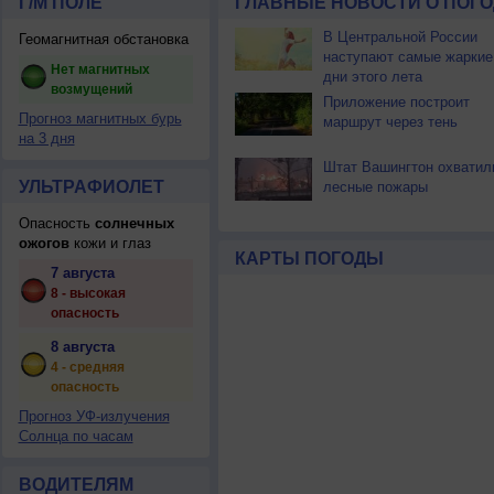
Г/М ПОЛЕ
ГЛАВНЫЕ НОВОСТИ О ПОГО
В Центральной России
Геомагнитная обстановка
наступают самые жаркие
Нет магнитных
дни этого лета
возмущений
Приложение построит
Прогноз магнитных бурь
маршрут через тень
на 3 дня
Штат Вашингтон охватил
УЛЬТРАФИОЛЕТ
лесные пожары
Опасность
солнечных
ожогов
кожи и глаз
КАРТЫ ПОГОДЫ
7 августа
8 - высокая
опасность
8 августа
4 - средняя
опасность
Прогноз УФ-излучения
Солнца по часам
ВОДИТЕЛЯМ