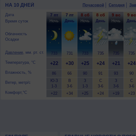
10 августа
, ожидается переменная об
НА 10 ДНЕЙ
Почасовой
Сегодня
Зав
+22..24°, ветер северо-восточный, ум
Дата
7 пт
7 пт
8 сб
8 сб
9 вс
9 вс
Ночь
День
Ночь
День
Ночь
Ден
Время суток
Облачность
Осадки
Давление
, мм. рт. ст.
733
731
733
735
735
735
Температура, °C
+22
+30
+25
+24
+21
+24
Влажность, %
86
66
90
91
93
90
Ю-З
В
З
С
З
С
Ветер, метр/с
1-3
3-6
1-3
3-6
3-6
3-6
Комфорт,°C
+22
+34
+25
+24
+19
+23