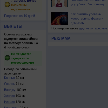
7 августа, Вечер
усугубляет бессонницу
Возможны
недомогания
Как снизить уровень
Подробно на 10 дней
холестерина: факты и
домыслы
ВЫЛЕТЫ
Посмотрите также
другие интересные
Оценка возможных
РЕКЛАМА
задержек авиарейсов
по метеоусловиям
на
ближайшие сутки
Не ожидается
задержек по
метеоусловиям
Погода по ближайшим
аэропортам
Каннын
30 км
Яньянь
71 км
Вонджу
102 км
Хёнсон
103 км
Йечхон
120 км
Чхунджу
122 км