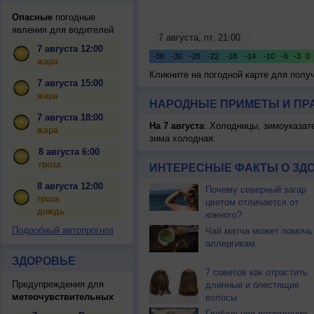
Опасные
погодные
явления для водителей
7 августа 12:00
жара
Кликните на погодной карте для пол
7 августа 15:00
жара
НАРОДНЫЕ ПРИМЕТЫ И ПР
7 августа 18:00
На 7 августа
: Холодницы, зимоуказат
жара
зима холодная.
8 августа 6:00
гроза
ИНТЕРЕСНЫЕ ФАКТЫ О ЗД
8 августа 12:00
Почему северный загар
гроза
цветом отличается от
дождь
южного?
Подробный автопрогноз
Чай матча может помочь
аллергикам
ЗДОРОВЬЕ
7 советов как отрастить
Предупреждения для
длинные и блестящие
метеочувствительных
волосы
Глобальное потепление