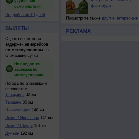
ухудшения
фастфуда
самочувствия
Подробно на 10 дней
Посмотрите также
другие интересные
ВЫЛЕТЫ
РЕКЛАМА
Оценка возможных
задержек авиарейсов
по метеоусловиям
на
ближайшие сутки
Не ожидается
задержек по
метеоусловиям
Погода по ближайшим
аэропортам
Тяньцзинь
32 км
Таншань
85 км
Циньхуандао
140 км
Пекин / Наньюань
141 км
Пекин / Шоуду
151 км
Дунъин
192 км