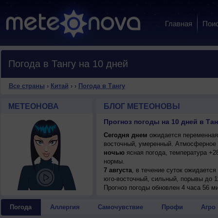
Главная
Пои
Погода в Тангу на 10 дней
Все страны
›
Китай
›
›
Погода в Тангу
МЕТЕОНОВА
БЛОГ МЕТЕОНОВЫ
Прогноз погоды на 10 дней в Танг
Сегодня днем
ожидается переменная о
восточный, умеренный. Атмосферное 
ночью
ясная погода, температура +2
нормы.
7 августа
, в течение суток ожидается
юго-восточный, сильный, порывы до 11
8 августа
Прогноз погоды
, ожидается ясная погода; но
обновлен 4 часа 56 ми
восточный, сильный, порывы до 9 м/с
9 августа
, в течение суток ожидается
Погода
Аллергия
Самочувствие
Профи
Агро
+26..28°, ветер восточный, умеренный