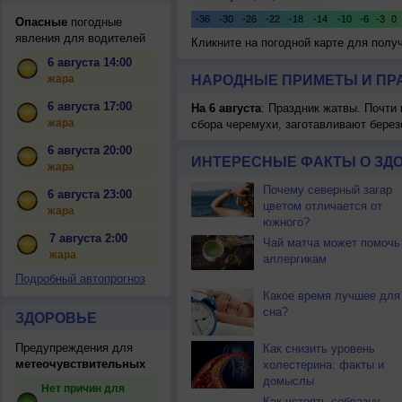
Опасные
погодные
явления для водителей
Кликните на погодной карте для пол
6 августа 14:00
жара
НАРОДНЫЕ ПРИМЕТЫ И ПР
6 августа 17:00
На 6 августа
: Праздник жатвы. Почти
жара
сбора черемухи, заготавливают берез
6 августа 20:00
ИНТЕРЕСНЫЕ ФАКТЫ О ЗД
жара
Почему северный загар
6 августа 23:00
цветом отличается от
жара
южного?
7 августа 2:00
Чай матча может помочь
жара
аллергикам
Подробный автопрогноз
Какое время лучшее для
сна?
ЗДОРОВЬЕ
Предупреждения для
Как снизить уровень
метеочувствительных
холестерина: факты и
домыслы
Нет причин для
Как устоять соблазну