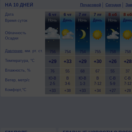
10 августа
, ожидается переменная об
НА 10 ДНЕЙ
Почасовой
Сегодня
Зав
+24..26°, днем +28..30°, ветер восточ
Дата
6 чт
6 чт
7 пт
7 пт
8 сб
8 сб
Ночь
День
Ночь
День
Ночь
Ден
Время суток
Облачность
Осадки
Давление
, мм. рт. ст.
756
754
754
755
758
758
Температура, °C
+29
+33
+29
+30
+26
+28
Влажность, %
76
55
68
67
55
37
Ю-В
В
Ю-В
В
С-В
С-В
Ветер, метр/с
2-5
3-6
1-3
7-12
5-9
7-12
Комфорт,°C
+33
+38
+33
+34
+27
+28