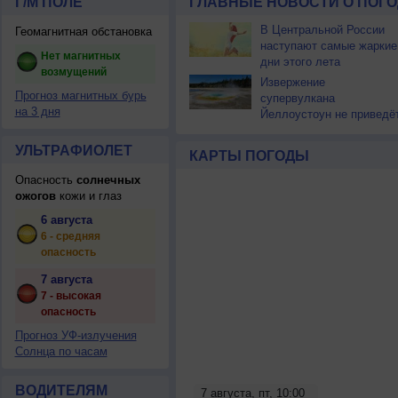
Г/М ПОЛЕ
ГЛАВНЫЕ НОВОСТИ О ПОГО
В Центральной России
Геомагнитная обстановка
наступают самые жаркие
Нет магнитных
дни этого лета
возмущений
Извержение
Прогноз магнитных бурь
супервулкана
на 3 дня
Йеллоустоун не приведё
к уничтожению
цивилизации
УЛЬТРАФИОЛЕТ
КАРТЫ ПОГОДЫ
Опасность
солнечных
ожогов
кожи и глаз
6 августа
6 - средняя
опасность
7 августа
7 - высокая
опасность
Прогноз УФ-излучения
Солнца по часам
ВОДИТЕЛЯМ