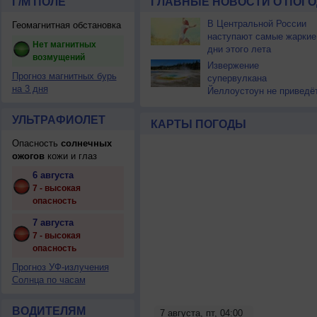
Г/М ПОЛЕ
ГЛАВНЫЕ НОВОСТИ О ПОГО
В Центральной России
Геомагнитная обстановка
наступают самые жаркие
Нет магнитных
дни этого лета
возмущений
Извержение
Прогноз магнитных бурь
супервулкана
на 3 дня
Йеллоустоун не приведё
к уничтожению
цивилизации
УЛЬТРАФИОЛЕТ
КАРТЫ ПОГОДЫ
Опасность
солнечных
ожогов
кожи и глаз
6 августа
7 - высокая
опасность
7 августа
7 - высокая
опасность
Прогноз УФ-излучения
Солнца по часам
ВОДИТЕЛЯМ