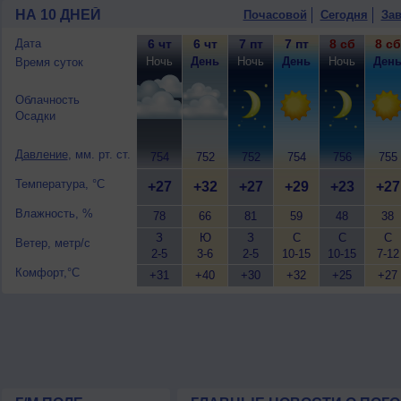
ветер восточный, умеренный.
НА 10 ДНЕЙ
Почасовой
Сегодня
Зав
Дата
6 чт
6 чт
7 пт
7 пт
8 сб
8 сб
Ночь
День
Ночь
День
Ночь
Ден
Время суток
Облачность
Осадки
Давление
, мм. рт. ст.
754
752
752
754
756
755
Температура, °C
+27
+32
+27
+29
+23
+27
Влажность, %
78
66
81
59
48
38
З
Ю
З
С
С
С
Ветер, метр/с
2-5
3-6
2-5
10-15
10-15
7-12
Комфорт,°C
+31
+40
+30
+32
+25
+27