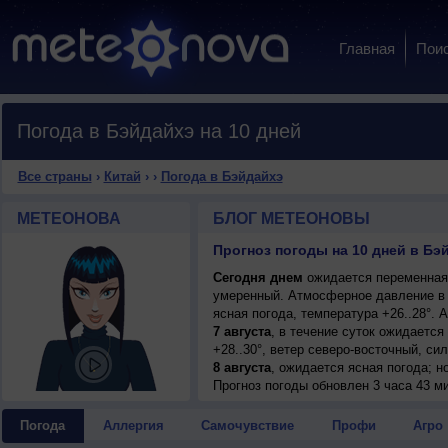
Главная
Пои
Погода в Бэйдайхэ на 10 дней
Все страны
›
Китай
›
›
Погода в Бэйдайхэ
МЕТЕОНОВА
БЛОГ МЕТЕОНОВЫ
Прогноз погоды на 10 дней в Бэй
Сегодня днем
ожидается переменная о
умеренный. Атмосферное давление в 
ясная погода, температура +26..28°.
7 августа
, в течение суток ожидается
+28..30°, ветер северо-восточный, си
8 августа
, ожидается ясная погода; но
восточный, сильный, порывы до 10 м/
Прогноз погоды
обновлен 3 часа 43 м
9 августа
, в течение суток ожидается
+25..27°, ветер восточный, умеренный
Погода
Аллергия
Самочувствие
Профи
Агро
10 августа
, ожидается малооблачная п