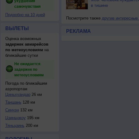
ухудшения
в тишине
самочувствия
Подробно на 10 дней
Посмотрите также
другие интересные
ВЫЛЕТЫ
РЕКЛАМА
Оценка возможных
задержек авиарейсов
по метеоусловиям
на
ближайшие сутки
Не ожидается
задержек по
метеоусловиям
Погода по ближайшим
аэропортам
Циньхуандао
26 км
Таншань
128 км
Синчэн
132 км
Цзиньчжоу
195 км
Тяньцзинь
200 км