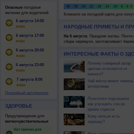
Опасные
погодные
явления для водителей
Кликните на погодной карте для пол
6 августа 14:00
жара
НАРОДНЫЕ ПРИМЕТЫ И ПР
6 августа 17:00
На 6 августа
: Праздник жатвы. Почти
жара
сбора черемухи, заготавливают берез
6 августа 20:00
ИНТЕРЕСНЫЕ ФАКТЫ О ЗД
жара
Почему северный загар
6 августа 23:00
цветом отличается от
жара
южного?
7 августа 8:00
Чай матча может помочь
жара
аллергикам
Подробный автопрогноз
Психологи подсказали
как улучшить сон во
ЗДОРОВЬЕ
время стресса
Предупреждения для
Кому нельзя есть
метеочувствительных
окрошку?
Нет причин для
Мозг человека нуждаетс