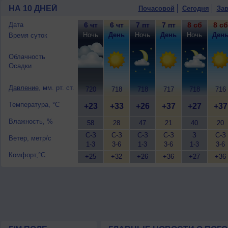
НА 10 ДНЕЙ
Почасовой
Сегодня
Зав
Дата
6 чт
6 чт
7 пт
7 пт
8 сб
8 сб
Ночь
День
Ночь
День
Ночь
Ден
Время суток
Облачность
Осадки
Давление
, мм. рт. ст.
720
718
718
717
718
716
Температура, °C
+23
+33
+26
+37
+27
+37
Влажность, %
58
28
47
21
40
20
С-З
С-З
С-З
С-З
З
С-З
Ветер, метр/с
1-3
3-6
1-3
3-6
1-3
3-6
Комфорт,°C
+25
+32
+26
+36
+27
+36