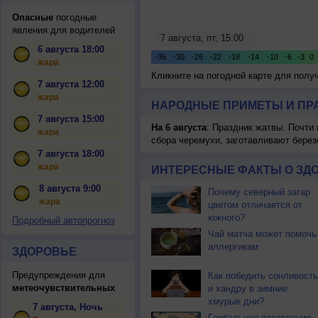
Опасные
погодные
явления для водителей
6 августа 18:00
жара
Кликните на погодной карте для пол
7 августа 12:00
жара
НАРОДНЫЕ ПРИМЕТЫ И ПР
7 августа 15:00
На 6 августа
: Праздник жатвы. Почти
жара
сбора черемухи, заготавливают берез
7 августа 18:00
жара
ИНТЕРЕСНЫЕ ФАКТЫ О ЗД
8 августа 9:00
Почему северный загар
жара
цветом отличается от
южного?
Подробный автопрогноз
Чай матча может помочь
аллергикам
ЗДОРОВЬЕ
Предупреждения для
Как победить сонливость
метеочувствительных
и хандру в зимние
хмурые дни?
7 августа, Ночь
Глобальное потепление