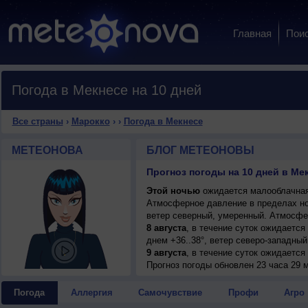
Главная
Пои
Погода в Мекнесе на 10 дней
Все страны
›
Марокко
›
›
Погода в Мекнесе
МЕТЕОНОВА
БЛОГ МЕТЕОНОВЫ
Прогноз погоды на 10 дней в Мек
Этой ночью
ожидается малооблачная 
Атмосферное давление в пределах н
ветер северный, умеренный. Атмосфе
8 августа
, в течение суток ожидается
днем +36..38°, ветер северо-западный
9 августа
, в течение суток ожидается
днем +33..35°, ветер северо-западный
Прогноз погоды
обновлен 23 часа 29 м
10 августа
, ожидается ясная погода; н
северо-западный, умеренный.
Погода
Аллергия
Самочувствие
Профи
Агро