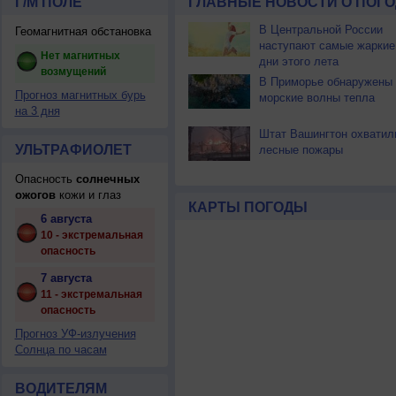
Г/М ПОЛЕ
ГЛАВНЫЕ НОВОСТИ О ПОГО
В Центральной России
Геомагнитная обстановка
наступают самые жаркие
Нет магнитных
дни этого лета
возмущений
В Приморье обнаружены
Прогноз магнитных бурь
морские волны тепла
на 3 дня
Штат Вашингтон охватил
УЛЬТРАФИОЛЕТ
лесные пожары
Опасность
солнечных
ожогов
кожи и глаз
КАРТЫ ПОГОДЫ
6 августа
10 - экстремальная
опасность
7 августа
11 - экстремальная
опасность
Прогноз УФ-излучения
Солнца по часам
ВОДИТЕЛЯМ