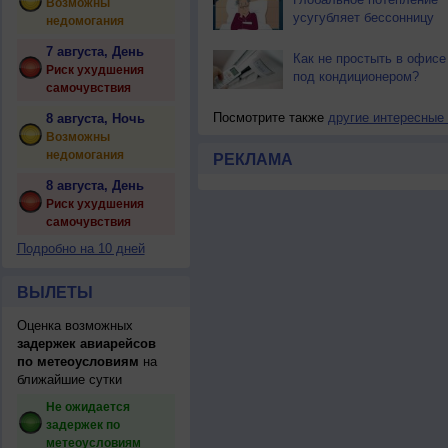
Возможны
усугубляет бессонницу
недомогания
7 августа, День
Как не простыть в офисе
Риск ухудшения
под кондиционером?
самочувствия
Посмотрите также
другие интересные
8 августа, Ночь
Возможны
недомогания
РЕКЛАМА
8 августа, День
Риск ухудшения
самочувствия
Подробно на 10 дней
ВЫЛЕТЫ
Оценка возможных
задержек авиарейсов
по метеоусловиям
на
ближайшие сутки
Не ожидается
задержек по
метеоусловиям