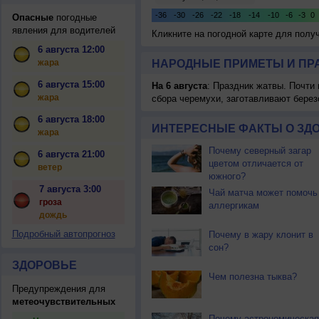
Опасные
погодные
явления для водителей
Кликните на погодной карте для пол
6 августа 12:00
жара
НАРОДНЫЕ ПРИМЕТЫ И ПР
6 августа 15:00
На 6 августа
: Праздник жатвы. Почти
жара
сбора черемухи, заготавливают берез
6 августа 18:00
ИНТЕРЕСНЫЕ ФАКТЫ О ЗД
жара
Почему северный загар
6 августа 21:00
цветом отличается от
ветер
южного?
7 августа 3:00
Чай матча может помочь
гроза
аллергикам
дождь
Подробный автопрогноз
Почему в жару клонит в
сон?
ЗДОРОВЬЕ
Чем полезна тыква?
Предупреждения для
метеочувствительных
Почему астрономическая