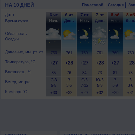
10 августа
, ожидается малооблачная п
НА 10 ДНЕЙ
Почасовой
Сегодня
Зав
западный, умеренный.
Дата
6 чт
6 чт
7 пт
7 пт
8 сб
8 сб
Ночь
День
Ночь
День
Ночь
Ден
Время суток
Облачность
Осадки
Давление
, мм. рт. ст.
760
761
760
761
760
760
Температура, °C
+27
+28
+27
+28
+27
+28
Влажность, %
85
76
84
73
81
73
С-З
З
С-З
Ю-З
З
З
Ветер, метр/с
5-9
3-6
7-12
5-9
5-9
3-6
Комфорт,°C
+30
+32
+29
+32
+29
+31