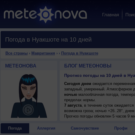
Главная
Пои
Погода в Нуакшоте на 10 дней
Все страны
›
Мавритания
›
›
Погода в Нуакшоте
МЕТЕОНОВА
БЛОГ МЕТЕОНОВЫ
Прогноз погоды на 10 дней в Ну
Сегодня днем
ожидается переменная о
западный, умеренный. Атмосферное д
ночью
малооблачная погода, темпера
пределах нормы.
7 августа
, в течение суток ожидаетс
возможна гроза; ночью +26..28°, днем
8 августа
Прогноз погоды
, ожидается малооблачная по
обновлен 5 часов 9 ми
северо-западный, умеренный.
9 августа
, в течение суток ожидается
Погода
Аллергия
Самочувствие
Профи
западный, умеренный.