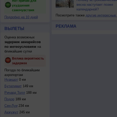
Нет причин для
весна наступает позже
ухудшения
календарной?
самочувствия
Посмотрите также
другие интересные
Подробно на 10 дней
РЕКЛАМА
ВЫЛЕТЫ
Оценка возможных
задержек авиарейсов
по метеоусловиям
на
ближайшие сутки
Велика вероятность
задержек
Погода по ближайшим
аэропортам
Нуакшот
0 км
Бутилимит
149 км
Ричард Толл
188 км
Подор
189 км
Сен-Луи
234 км
Акжужут
245 км