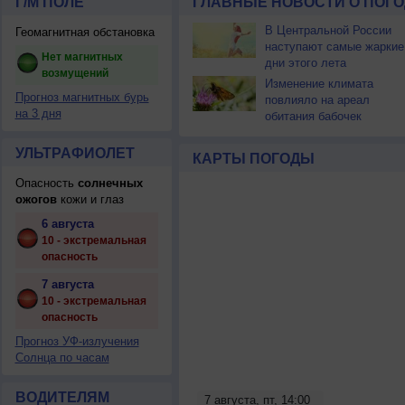
Г/М ПОЛЕ
ГЛАВНЫЕ НОВОСТИ О ПОГО
В Центральной России
Геомагнитная обстановка
наступают самые жаркие
Нет магнитных
дни этого лета
возмущений
Изменение климата
Прогноз магнитных бурь
повлияло на ареал
на 3 дня
обитания бабочек
УЛЬТРАФИОЛЕТ
КАРТЫ ПОГОДЫ
Опасность
солнечных
ожогов
кожи и глаз
6 августа
10 - экстремальная
опасность
7 августа
10 - экстремальная
опасность
Прогноз УФ-излучения
Солнца по часам
ВОДИТЕЛЯМ