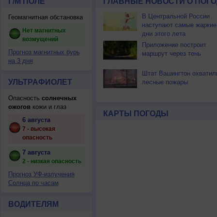
Г/М ПОЛЕ
ГЛАВНЫЕ НОВОСТИ О ПОГО
В Центральной России
Геомагнитная обстановка
наступают самые жаркие
Нет магнитных
дни этого лета
возмущений
Приложение построит
Прогноз магнитных бурь
маршрут через тень
на 3 дня
Штат Вашингтон охватил
УЛЬТРАФИОЛЕТ
лесные пожары
Опасность
солнечных
ожогов
кожи и глаз
КАРТЫ ПОГОДЫ
6 августа
7 - высокая
опасность
7 августа
2 - низкая опасность
Прогноз УФ-излучения
Солнца по часам
ВОДИТЕЛЯМ