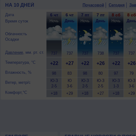
НА 10 ДНЕЙ
Почасовой
Сегодня
Зав
Дата
6 чт
6 чт
7 пт
7 пт
8 сб
8 сб
Ночь
День
Ночь
День
Ночь
Ден
Время суток
Облачность
Осадки
Давление
, мм. рт. ст.
737
737
737
738
737
737
Температура, °C
+22
+27
+22
+26
+22
+26
Влажность, %
98
83
98
80
97
79
Ю-З
Ю
Ю-З
Ю-З
Ю-З
Ю-З
Ветер, метр/с
2-5
3-6
2-5
2-5
1-3
3-6
Комфорт,°C
+18
+29
+18
+27
+18
+29