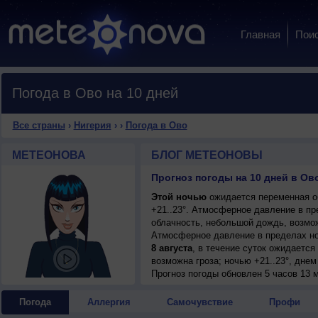
Главная
Пои
Погода в Ово на 10 дней
Все страны
›
Нигерия
›
›
Погода в Ово
МЕТЕОНОВА
БЛОГ МЕТЕОНОВЫ
Прогноз погоды на 10 дней в Ово
Этой ночью
ожидается переменная о
+21..23°. Атмосферное давление в п
облачность, небольшой дождь, возможн
Атмосферное давление в пределах но
8 августа
, в течение суток ожидаетс
возможна гроза; ночью +21..23°, днем
9 августа
Прогноз погоды
, в течение суток ожидаетс
обновлен 5 часов 13 м
возможна гроза; ночью и днем +21..23
10 августа
, ожидается переменная об
Погода
Аллергия
Самочувствие
Профи
+20..22°, днем +28..30°, ветер слабый