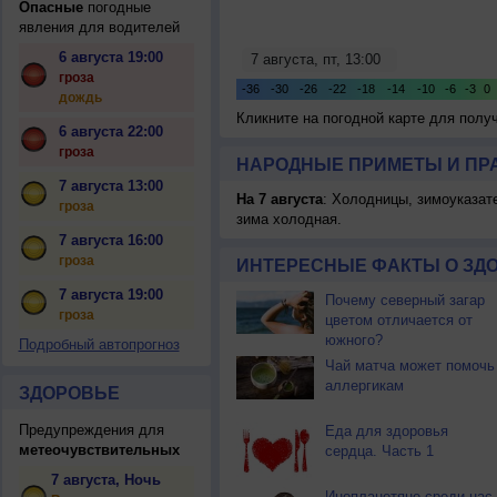
Опасные
погодные
явления для водителей
6 августа 19:00
гроза
дождь
Кликните на погодной карте для пол
6 августа 22:00
гроза
НАРОДНЫЕ ПРИМЕТЫ И ПР
7 августа 13:00
На 7 августа
: Холодницы, зимоуказат
гроза
зима холодная.
7 августа 16:00
гроза
ИНТЕРЕСНЫЕ ФАКТЫ О ЗД
7 августа 19:00
Почему северный загар
гроза
цветом отличается от
южного?
Подробный автопрогноз
Чай матча может помочь
аллергикам
ЗДОРОВЬЕ
Предупреждения для
Еда для здоровья
метеочувствительных
сердца. Часть 1
7 августа, Ночь
Инопланетяне среди нас