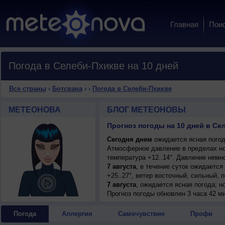
Главная
Пои
Погода в Селеби-Пхикве на 10 дней
Все страны
›
Ботсвана
›
›
Погода в Селеби-Пхикве
МЕТЕОНОВА
БЛОГ МЕТЕОНОВЫ
Прогноз погоды на 10 дней в Се
Сегодня днем
ожидается ясная погода
Атмосферное давление в пределах но
температура +12..14°. Давление немн
7 августа
, в течение суток ожидается
+25..27°, ветер восточный, сильный, 
7 августа
, ожидается ясная погода; но
восточный, сильный, порывы до 8 м/с
Прогноз погоды
обновлен 3 часа 42 м
8 августа
, в течение суток ожидается
+23..25°, ветер восточный, умеренный
Погода
Аллергия
Самочувствие
Профи
9 августа
, ожидается ясная погода; но