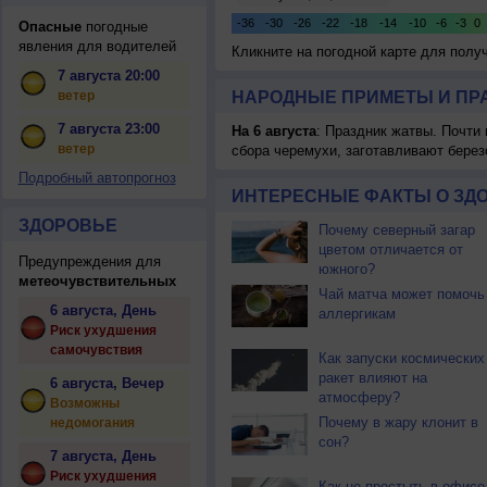
Опасные
погодные
явления для водителей
Кликните на погодной карте для пол
7 августа 20:00
ветер
НАРОДНЫЕ ПРИМЕТЫ И ПР
7 августа 23:00
На 6 августа
: Праздник жатвы. Почти
ветер
сбора черемухи, заготавливают берез
Подробный автопрогноз
ИНТЕРЕСНЫЕ ФАКТЫ О ЗД
ЗДОРОВЬЕ
Почему северный загар
цветом отличается от
Предупреждения для
южного?
метеочувствительных
Чай матча может помочь
6 августа, День
аллергикам
Риск ухудшения
самочувствия
Как запуски космических
ракет влияют на
6 августа, Вечер
атмосферу?
Возможны
Почему в жару клонит в
недомогания
сон?
7 августа, День
Риск ухудшения
Как не простыть в офисе