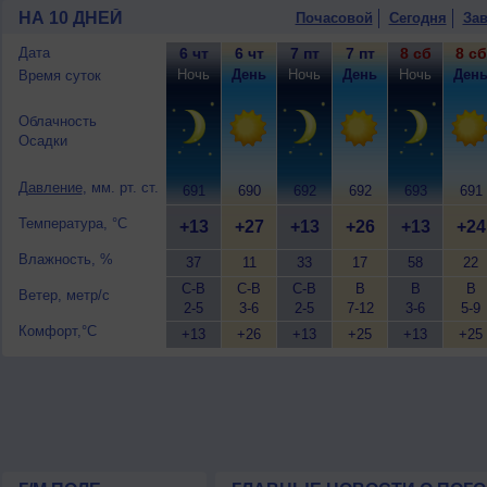
НА 10 ДНЕЙ
Почасовой
Сегодня
Зав
Дата
6 чт
6 чт
7 пт
7 пт
8 сб
8 сб
Ночь
День
Ночь
День
Ночь
Ден
Время суток
Облачность
Осадки
Давление
, мм. рт. ст.
691
690
692
692
693
691
Температура, °C
+13
+27
+13
+26
+13
+24
Влажность, %
37
11
33
17
58
22
С-В
С-В
С-В
В
В
В
Ветер, метр/с
2-5
3-6
2-5
7-12
3-6
5-9
Комфорт,°C
+13
+26
+13
+25
+13
+25