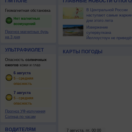
Г/М ПОЛЕ
ГЛАВНЫЕ НОВОСТИ О ПОГО
В Центральной России
Геомагнитная обстановка
наступают самые жаркие
Нет магнитных
дни этого лета
возмущений
Извержение
Прогноз магнитных бурь
супервулкана
на 3 дня
Йеллоустоун не приведё
к уничтожению
цивилизации
УЛЬТРАФИОЛЕТ
КАРТЫ ПОГОДЫ
Опасность
солнечных
ожогов
кожи и глаз
6 августа
5 - средняя
опасность
7 августа
5 - средняя
опасность
Прогноз УФ-излучения
Солнца по часам
ВОДИТЕЛЯМ