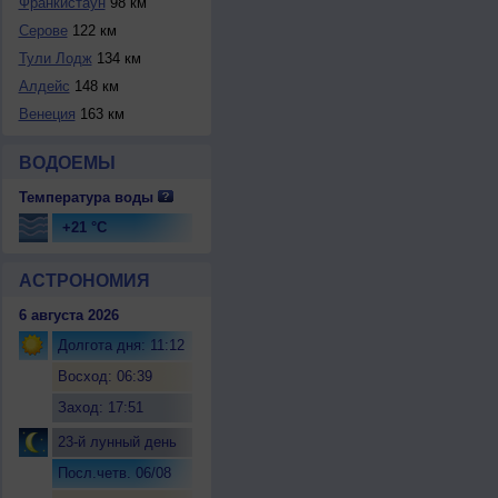
Франкистаун
98 км
Серове
122 км
Тули Лодж
134 км
Алдейс
148 км
Венеция
163 км
ВОДОЕМЫ
Температура воды
+21 °C
АСТРОНОМИЯ
6 августа 2026
Долгота дня: 11:12
Восход: 06:39
Заход: 17:51
23-й лунный день
Посл.четв. 06/08