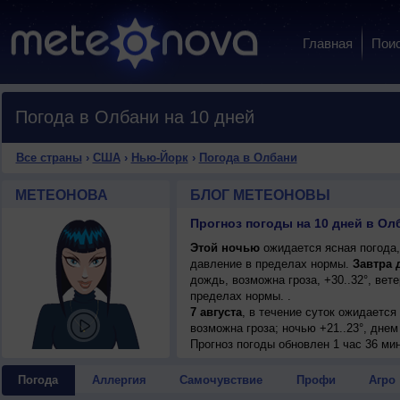
Главная
Пои
Погода в Олбани на 10 дней
Все страны
›
США
›
Нью-Йорк
›
Погода в Олбани
МЕТЕОНОВА
БЛОГ МЕТЕОНОВЫ
Прогноз погоды на 10 дней в О
Этой ночью
ожидается ясная погода,
давление в пределах нормы.
Завтра 
дождь, возможна гроза, +30..32°, ве
пределах нормы. .
7 августа
, в течение суток ожидаетс
возможна гроза; ночью +21..23°, днем 
8 августа
Прогноз погоды
, в течение суток ожидаетс
обновлен 1 час 36 ми
возможна гроза; ночью +19..21°, днем 
9 августа
, ожидается малооблачная п
Погода
Аллергия
Самочувствие
Профи
Агро
днем +30..32°, ветер северо-западный