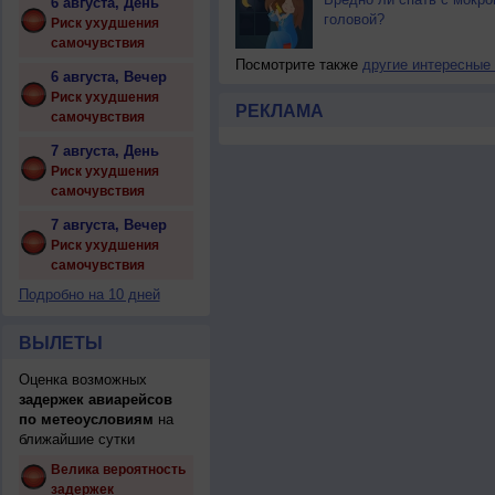
6 августа, День
головой?
Риск ухудшения
самочувствия
Посмотрите также
другие интересные
6 августа, Вечер
Риск ухудшения
РЕКЛАМА
самочувствия
7 августа, День
Риск ухудшения
самочувствия
7 августа, Вечер
Риск ухудшения
самочувствия
Подробно на 10 дней
ВЫЛЕТЫ
Оценка возможных
задержек авиарейсов
по метеоусловиям
на
ближайшие сутки
Велика вероятность
задержек