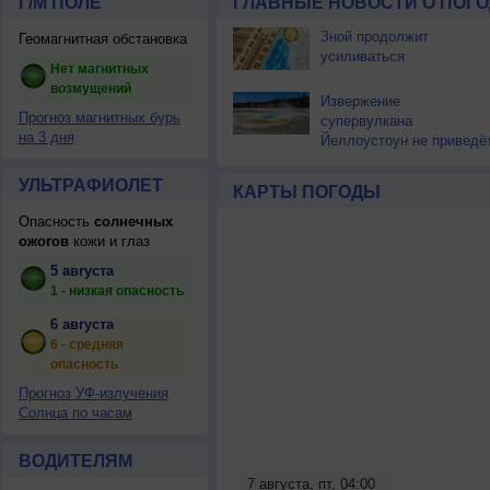
Г/М ПОЛЕ
ГЛАВНЫЕ НОВОСТИ О ПОГО
Зной продолжит
Геомагнитная обстановка
усиливаться
Нет магнитных
возмущений
Извержение
Прогноз магнитных бурь
супервулкана
на 3 дня
Йеллоустоун не приведё
к уничтожению
цивилизации
УЛЬТРАФИОЛЕТ
КАРТЫ ПОГОДЫ
Опасность
солнечных
ожогов
кожи и глаз
5 августа
1 - низкая опасность
6 августа
6 - средняя
опасность
Прогноз УФ-излучения
Солнца по часам
ВОДИТЕЛЯМ