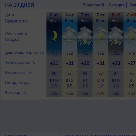
НА 10 ДНЕЙ
Почасовой
Сегодня
Зав
Дата
6 чт
6 чт
7 пт
7 пт
8 сб
8 сб
Ночь
День
Ночь
День
Ночь
Ден
Время суток
Облачность
Осадки
Давление
, мм. рт. ст.
753
752
753
752
751
749
Температура, °C
+21
+31
+22
+31
+20
+27
Влажность, %
90
57
94
53
97
76
Ю-В
Ю-З
Ю
Ю-В
Ю-В
Ю
Ветер, метр/с
2-5
2-5
1-3
1-3
1-3
2-5
Комфорт,°C
+19
+35
+19
+34
+16
+30