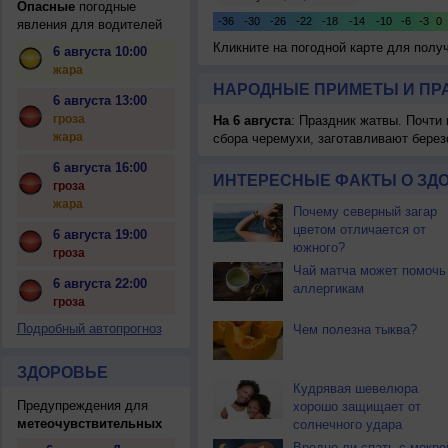
Опасные
погодные
явления для водителей
Кликните на погодной карте для пол
6 августа 10:00
жара
НАРОДНЫЕ ПРИМЕТЫ И ПР
6 августа 13:00
гроза
На 6 августа
: Праздник жатвы. Почти
жара
сбора черемухи, заготавливают берез
6 августа 16:00
ИНТЕРЕСНЫЕ ФАКТЫ О ЗД
гроза
жара
Почему северный загар
цветом отличается от
6 августа 19:00
южного?
гроза
Чай матча может помочь
6 августа 22:00
аллергикам
гроза
Подробный автопрогноз
Чем полезна тыква?
ЗДОРОВЬЕ
Кудрявая шевелюра
Предупреждения для
хорошо защищает от
метеочувствительных
солнечного удара
Вредно ли спать с мокро