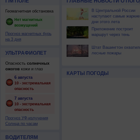
Г/М ПОЛЕ
ГЛАВНЫЕ НОВОСТИ О ПОГО
В Центральной России
Геомагнитная обстановка
наступают самые жаркие
Нет магнитных
дни этого лета
возмущений
Приложение построит
Прогноз магнитных бурь
маршрут через тень
на 3 дня
Штат Вашингтон охватил
УЛЬТРАФИОЛЕТ
лесные пожары
Опасность
солнечных
ожогов
кожи и глаз
КАРТЫ ПОГОДЫ
6 августа
10 - экстремальная
опасность
7 августа
10 - экстремальная
опасность
Прогноз УФ-излучения
Солнца по часам
ВОДИТЕЛЯМ