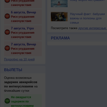
Риск ухудшения
самочувствия
6 августа, Вечер
Научный факт: бабушки
Риск ухудшения
важны и полезны для
самочувствия
семьи
Посмотрите также
другие интересные
7 августа, Утро
Риск ухудшения
самочувствия
РЕКЛАМА
7 августа, Вечер
Риск ухудшения
самочувствия
Подробно на 10 дней
ВЫЛЕТЫ
Оценка возможных
задержек авиарейсов
по метеоусловиям
на
ближайшие сутки
Не ожидается
задержек по
метеоусловиям