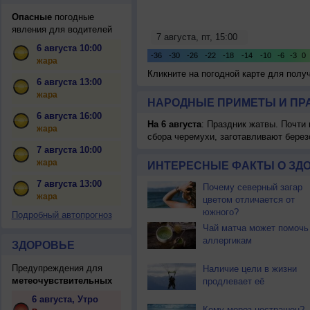
Опасные
погодные
явления для водителей
6 августа 10:00
жара
Кликните на погодной карте для пол
6 августа 13:00
жара
НАРОДНЫЕ ПРИМЕТЫ И ПР
6 августа 16:00
На 6 августа
: Праздник жатвы. Почти
жара
сбора черемухи, заготавливают берез
7 августа 10:00
жара
ИНТЕРЕСНЫЕ ФАКТЫ О ЗД
7 августа 13:00
Почему северный загар
жара
цветом отличается от
южного?
Подробный автопрогноз
Чай матча может помочь
аллергикам
ЗДОРОВЬЕ
Предупреждения для
Наличие цели в жизни
метеочувствительных
продлевает её
6 августа, Утро
Кому мороз нестрашен?