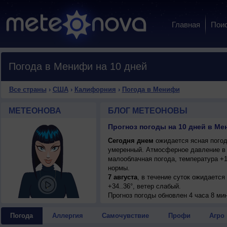
Главная
Пои
Погода в Менифи на 10 дней
Все страны
›
США
›
Калифорния
›
Погода в Менифи
МЕТЕОНОВА
БЛОГ МЕТЕОНОВЫ
Прогноз погоды на 10 дней в М
Сегодня днем
ожидается ясная погода
умеренный. Атмосферное давление в 
малооблачная погода, температура +1
нормы.
7 августа
, в течение суток ожидается
+34..36°, ветер слабый.
7 августа
Прогноз погоды
, ожидается ясная погода; но
обновлен 4 часа 8 мин
8 августа
, в течение суток ожидается
+36..38°, ветер слабый.
Погода
Аллергия
Самочувствие
Профи
Агро
9 августа
, ожидается малооблачная по