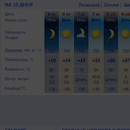
слабый.
НА 10 ДНЕЙ
Почасовой
Сегодня
Зав
Дата
6 чт
6 чт
7 пт
7 пт
8 сб
8 сб
Ночь
День
Ночь
День
Ночь
Ден
Время суток
Облачность
Осадки
Давление
, мм. рт. ст.
715
714
716
715
716
713
Температура, °C
+18
+34
+19
+35
+20
+37
Влажность, %
82
29
71
24
52
18
Ю
Ю
Ю-З
З
Ветер, метр/с
Штиль
Штиль
1-3
3-6
2-5
2-5
Комфорт,°C
+18
+33
+19
+33
+20
+35