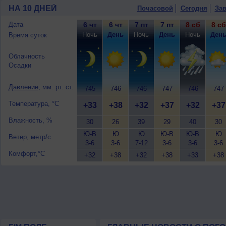
НА 10 ДНЕЙ
Почасовой
Сегодня
Зав
Дата
6 чт
6 чт
7 пт
7 пт
8 сб
8 сб
Ночь
День
Ночь
День
Ночь
Ден
Время суток
Облачность
Осадки
Давление
, мм. рт. ст.
745
746
746
747
746
747
Температура, °C
+33
+38
+32
+37
+32
+37
Влажность, %
30
26
39
29
40
30
Ю-В
Ю
Ю
Ю-В
Ю-В
Ю
Ветер, метр/с
3-6
3-6
7-12
3-6
3-6
3-6
Комфорт,°C
+32
+38
+32
+38
+33
+38