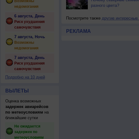
Возможны
разного цвета?
недомогания
6 августа, День
Посмотрите также
другие интересные
Риск ухудшения
самочувствия
РЕКЛАМА
7 августа, Ночь
Возможны
недомогания
7 августа, День
Риск ухудшения
самочувствия
Подробно на 10 дней
ВЫЛЕТЫ
Оценка возможных
задержек авиарейсов
по метеоусловиям
на
ближайшие сутки
Не ожидается
задержек по
метеоусловиям