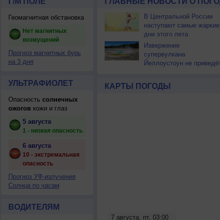
Г/М ПОЛЕ
ГЛАВНЫЕ НОВОСТИ О ПОГО
В Центральной России
Геомагнитная обстановка
наступают самые жаркие
Нет магнитных
дни этого лета
возмущений
Извержение
Прогноз магнитных бурь
супервулкана
на 3 дня
Йеллоустоун не приведё
к уничтожению
цивилизации
УЛЬТРАФИОЛЕТ
КАРТЫ ПОГОДЫ
Опасность
солнечных
ожогов
кожи и глаз
5 августа
1 - низкая опасность
6 августа
10 - экстремальная
опасность
Прогноз УФ-излучения
Солнца по часам
ВОДИТЕЛЯМ