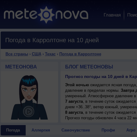
Главная
Пои
Погода в Карролтоне на 10 дней
Все страны
›
США
›
Техас
›
Погода в Карролтоне
МЕТЕОНОВА
БЛОГ МЕТЕОНОВЫ
Прогноз погоды на 10 дней в Ка
Этой ночью
ожидается ясная погода,
давление в пределах нормы.
Завтра 
умеренный. Атмосферное давление в 
7 августа
, в течение суток ожидается
днем +36..38°, ветер южный, умеренн
8 августа
, в течение суток ожидаетс
возможна гроза; ночью +31..33°, днем
Прогноз погоды
обновлен 4 часа 22 м
9 августа
, ожидается ясная погода; н
умеренный.
Погода
Аллергия
Самочувствие
Профи
Агро