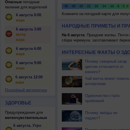
Опасные
погодные
явления для водителей
Кликните на погодной карте для пол
6 августа 0:00
жара
НАРОДНЫЕ ПРИМЕТЫ И ПР
6 августа 3:00
ветер
На 6 августа
: Праздник жатвы. Почти
жара
сбора черемухи, заготавливают берез
6 августа 6:00
ИНТЕРЕСНЫЕ ФАКТЫ О ЗД
жара
Почему северный загар
6 августа 9:00
цветом отличается от
жара
южного?
6 августа 12:00
Чай матча может помочь
жара
аллергикам
Подробный автопрогноз
Одиночество стало
проблемой
ЗДОРОВЬЕ
Предупреждения для
Почему звёзды не
метеочувствительных
падают?
6 августа, Утро
Почему северные сияния