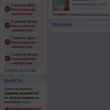
потрескавшиеся губы?
6 августа, День
Риск ухудшения
самочувствия
Посмотрите также
другие интересные
6 августа, Вечер
РЕКЛАМА
Риск ухудшения
самочувствия
7 августа, День
Риск ухудшения
самочувствия
7 августа, Вечер
Риск ухудшения
самочувствия
Подробно на 10 дней
ВЫЛЕТЫ
Оценка возможных
задержек авиарейсов
по метеоусловиям
на
ближайшие сутки
Велика вероятность