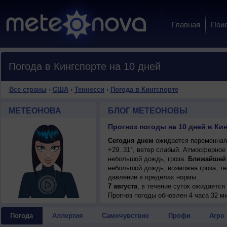
Главная
Пои
Погода в Кингспорте на 10 дней
Все страны
›
США
›
Теннесси
›
Погода в Кингспорте
МЕТЕОНОВА
БЛОГ МЕТЕОНОВЫ
Прогноз погоды на 10 дней в Ки
Сегодня днем
ожидается переменная 
+29..31°, ветер слабый. Атмосферное
небольшой дождь, гроза.
Ближайшей
небольшой дождь, возможна гроза, те
давление в пределах нормы.
7 августа
, в течение суток ожидаетс
возможна гроза; ночью +19..21°, днем
Прогноз погоды
обновлен 4 часа 32 м
7 августа
, ожидается малооблачная п
ночью +19..21°, днем +28..30°, ветер
Погода
Аллергия
Самочувствие
Профи
Агро
8 августа
, в течение суток ожидаетс