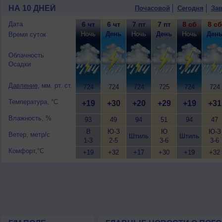
возможна гроза; ночью +18..20°, днем
НА 10 ДНЕЙ
Почасовой
Сегодня
Зав
9 августа
, ожидается малооблачная п
ночью +18..20°, днем +30..32°, ветер 
Дата
6 чт
6 чт
7 пт
7 пт
8 сб
8 сб
Ночь
День
Ночь
День
Ночь
Ден
Время суток
Облачность
Осадки
Давление
, мм. рт. ст.
724
724
724
725
724
724
Температура, °C
+19
+30
+20
+29
+19
+31
Влажность, %
93
49
94
51
94
47
В
Ю-З
Ю
Ю-З
Ветер, метр/с
Штиль
Штиль
1-3
2-5
3-6
3-6
Комфорт,°C
+19
+32
+17
+30
+19
+32