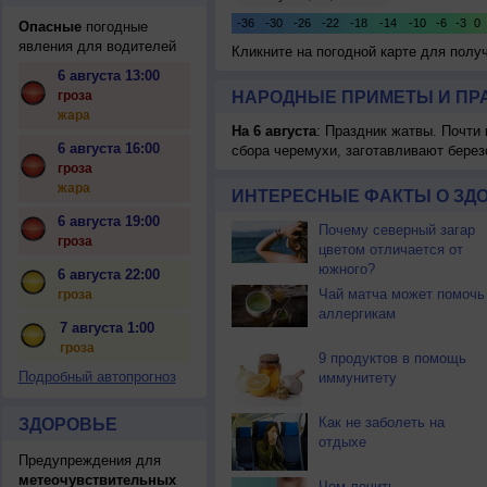
Опасные
погодные
явления для водителей
Кликните на погодной карте для пол
6 августа 13:00
гроза
НАРОДНЫЕ ПРИМЕТЫ И ПР
жара
На 6 августа
: Праздник жатвы. Почти
6 августа 16:00
сбора черемухи, заготавливают берез
гроза
жара
ИНТЕРЕСНЫЕ ФАКТЫ О ЗД
6 августа 19:00
Почему северный загар
гроза
цветом отличается от
южного?
6 августа 22:00
Чай матча может помочь
гроза
аллергикам
7 августа 1:00
гроза
9 продуктов в помощь
Подробный автопрогноз
иммунитету
Как не заболеть на
ЗДОРОВЬЕ
отдыхе
Предупреждения для
метеочувствительных
Чем лечить