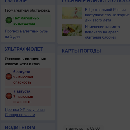
Г/М ПОЛЕ
ГЛАВНЫЕ НОВОСТИ О ПОГО
В Центральной России
Геомагнитная обстановка
наступают самые жаркие
Нет магнитных
дни этого лета
возмущений
Изменение климата
Прогноз магнитных бурь
повлияло на ареал
на 3 дня
обитания бабочек
УЛЬТРАФИОЛЕТ
КАРТЫ ПОГОДЫ
Опасность
солнечных
ожогов
кожи и глаз
6 августа
9 - высокая
опасность
7 августа
7 - высокая
опасность
Прогноз УФ-излучения
Солнца по часам
ВОДИТЕЛЯМ