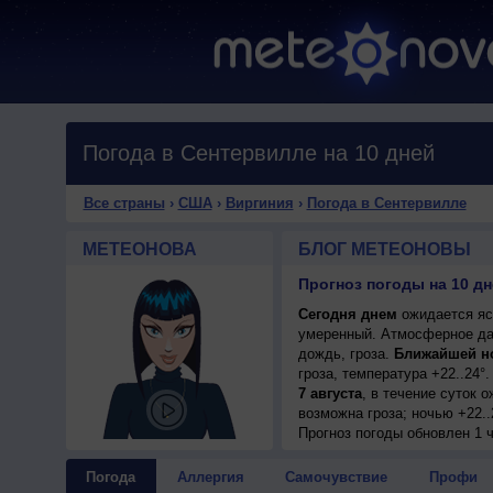
Погода в Сентервилле на 10 дней
Все страны
›
США
›
Виргиния
›
Погода в Сентервилле
МЕТЕОНОВА
БЛОГ МЕТЕОНОВЫ
Прогноз погоды на 10 д
Сегодня днем
ожидается ясн
умеренный. Атмосферное да
дождь, гроза.
Ближайшей н
гроза, температура +22..24
7 августа
, в течение суток 
возможна гроза; ночью +22..
7 августа
Прогноз погоды
, ожидается перем
обновлен 1 
гроза; ночью +22..24°, днем
8 августа
, в течение суток 
Погода
Аллергия
Самочувствие
Профи
возможна гроза; ночью +21..