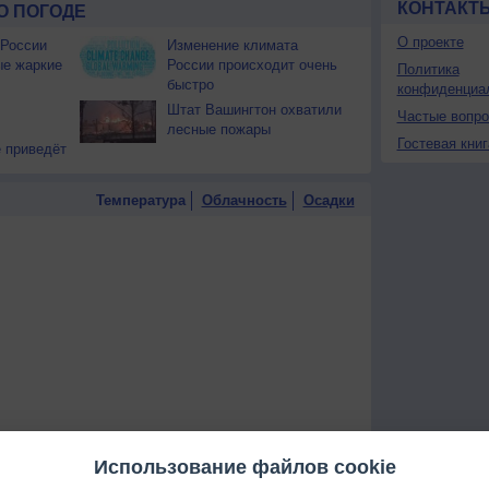
КОНТАКТ
О ПОГОДЕ
О проекте
 России
Изменение климата
ые жаркие
России происходит очень
Политика
быстро
конфиденциа
Штат Вашингтон охватили
Частые вопр
лесные пожары
Гостевая книг
 приведёт
Температура
Облачность
Осадки
Использование файлов cookie