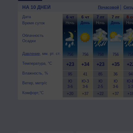
9 августа
, ожидается малоо
НА 10 ДНЕЙ
Почасовой
Сего
ночью +20..22°, днем +32..34
Дата
6 чт
6 чт
7 пт
7 пт
8 с
Ночь
День
Ночь
День
Ноч
Время суток
Облачность
Осадки
Давление
, мм. рт. ст.
756
756
758
756
75
Температура, °C
+23
+34
+23
+35
+2
Влажность, %
95
41
85
36
94
Ю
Ю-З
Ю
Ю
Ю-
Ветер, метр/с
3-6
3-6
2-5
3-6
1-
Комфорт,°C
+20
+37
+22
+37
+1