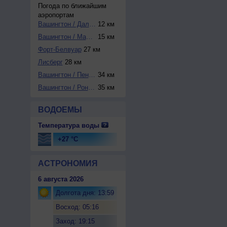
Погода по ближайшим
аэропортам
Вашингтон / Далле...
12 км
Вашингтон / Манас...
15 км
Форт-Белвуар
27 км
Лисберг
28 км
Вашингтон / Пента...
34 км
Вашингтон / Ронал...
35 км
ВОДОЕМЫ
Температура воды
+27 °C
АСТРОНОМИЯ
6 августа 2026
Долгота дня: 13:59
Восход: 05:16
Заход: 19:15