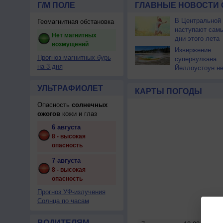
Г/М ПОЛЕ
ГЛАВНЫЕ НОВОСТИ 
В Центральной
Геомагнитная обстановка
наступают сам
Нет магнитных
дни этого лета
возмущений
Извержение
Прогноз магнитных бурь
супервулкана
на 3 дня
Йеллоустоун не
к уничтожению
цивилизации
УЛЬТРАФИОЛЕТ
КАРТЫ ПОГОДЫ
Опасность
солнечных
ожогов
кожи и глаз
6 августа
8 - высокая
опасность
7 августа
8 - высокая
опасность
Прогноз УФ-излучения
Солнца по часам
ВОДИТЕЛЯМ