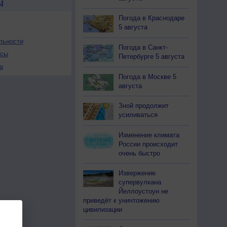
Ы
Погода в Краснодаре
5 августа
льности
Погода в Санкт-
осы
Петербурге 5 августа
а
Погода в Москве 5
августа
Зной продолжит
усиливаться
Изменение климата
России происходит
очень быстро
Извержение
супервулкана
Йеллоустоун не
приведёт к уничтожению
цивилизации