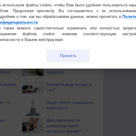
 используем файлы cookie, чтобы Вам было удобнее пользоваться на
йтом. Продолжая просмотр, Вы соглашаетесь с их использовани
дробнее о том, как мы обрабатываем данные, можно прочитать в
Полит
 для получения подробных данных
нфиденциальности
.
 также можете самостоятельно ограничить или полностью запрет
 И ПРАЗДНИКИ
охранение файлов cookie, изменив соответствующие настрой
ы. Почти повсеместно поспел хлеб. Наступает пора
зопасности в Вашем веб-браузере.
ают березовые веники.
Принять
 О ЗДОРОВЬЕ
й загар
Букет сирени вреден для
тся от
здоровья
т помочь
Почему в жару клонит в
сон?
во - в
Люди смогут отращивать
конечности
мы
Действительно ли
компьютер может
испортить зрение?