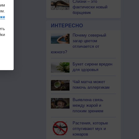
Слизни – это
шим
фактически новый
ем.
борщевик
ике
ИНТЕРЕСНО
ить
ки
Почему северный
загар цветом
отличается от
южного?
Букет сирени вреден
для здоровья
Чай матча может
помочь аллергикам
Выявлена связь
между жарой и
плохим зрением
Растения, которые
отпугивают мух и
комаров