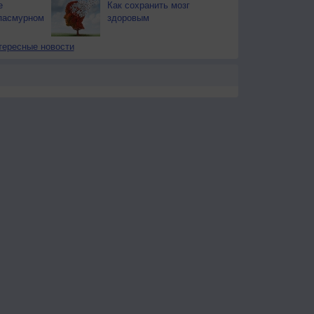
е
Как сохранить мозг
пасмурном
здоровым
тересные новости