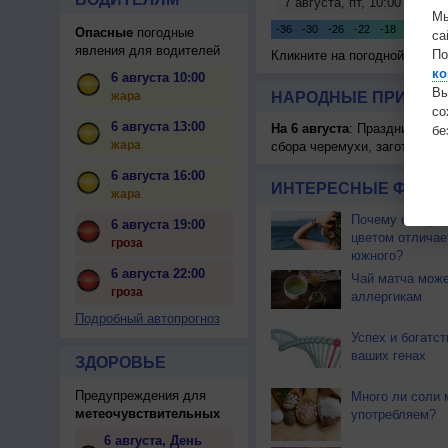
Мы
Опасные
погодные
са
явления для водителей
По
Кликните на погодной карте
ко
6 августа 10:00
Вы
жара
НАРОДНЫЕ ПРИМЕТЫ
с
6 августа 13:00
На 6 августа
: Праздник жатв
бе
жара
сбора черемухи, заготавлив
6 августа 16:00
ИНТЕРЕСНЫЕ ФАКТЫ
жара
Почему северны
6 августа 19:00
цветом отличае
гроза
южного?
6 августа 22:00
Чай матча може
гроза
аллергикам
Подробный автопрогноз
Успех и богатст
ваших генах
ЗДОРОВЬЕ
Предупреждения для
Много ли соли 
метеочувствительных
употребляем?
6 августа, День