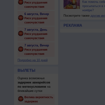
Как помочь себ
Риск ухудшения
просыпаться в 
самочувствия
ноябре?
6 августа, Вечер
Посмотрите также
другие ин
Риск ухудшения
самочувствия
РЕКЛАМА
7 августа, День
Риск ухудшения
самочувствия
7 августа, Вечер
Риск ухудшения
самочувствия
Подробно на 10 дней
ВЫЛЕТЫ
Оценка возможных
задержек авиарейсов
по метеоусловиям
на
ближайшие сутки
Велика вероятность
задержек