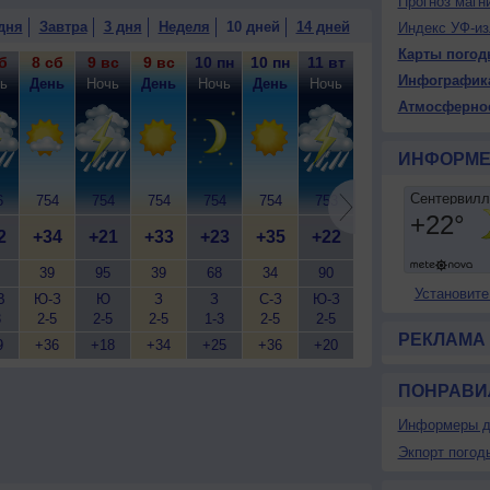
Прогноз магн
блачная погода, небольшой дождь, возможна гроза;
дня
Завтра
3 дня
Неделя
10 дней
14 дней
Индекс УФ-из
°, ветер слабый.
Карты погод
б
8 сб
9 вс
9 вс
10 пн
10 пн
11 вт
11 вт
12 ср
12
Инфографик
ь
День
Ночь
День
Ночь
День
Ночь
День
Ночь
Д
Атмосферно
ИНФОРМЕ
6
754
754
754
754
754
753
752
752
7
2
+34
+21
+33
+23
+35
+22
+30
+22
+
39
95
39
68
34
90
55
87
Установите
В
Ю-З
Ю
З
З
С-З
Ю-З
Ю-З
З
3
2-5
2-5
2-5
1-3
2-5
2-5
2-5
2-5
2
РЕКЛАМА
9
+36
+18
+34
+25
+36
+20
+32
+21
+
ПОНРАВИ
Информеры д
Экпорт погод