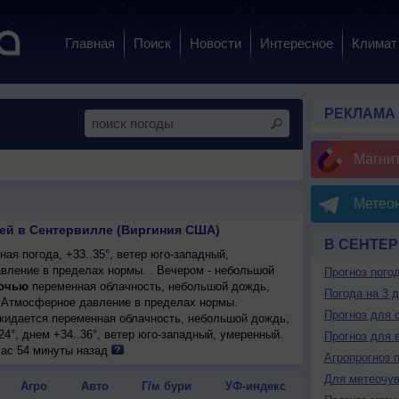
Главная
Поиск
Новости
Интересное
Климат
РЕКЛАМА
Магни
Метеон
ней в Сентервилле (Виргиния США)
В СЕНТЕ
ая погода, +33..35°, ветер юго-западный,
вление в пределах нормы. . Вечером - небольшой
Прогноз пого
очью
переменная облачность, небольшой дождь,
Погода на 3 
°. Атмосферное давление в пределах нормы.
Прогноз для 
ожидается переменная облачность, небольшой дождь,
24°, днем +34..36°, ветер юго-западный, умеренный.
Прогноз для 
енная облачность, небольшой дождь, возможна
час 54 минуты назад
Агропрогноз 
 +34..36°, ветер юго-западный, умеренный.
Для метеочу
ожидается переменная облачность, небольшой дождь,
Агро
Авто
Г/м бури
УФ-индекс
23°, днем +33..35°, ветер слабый.