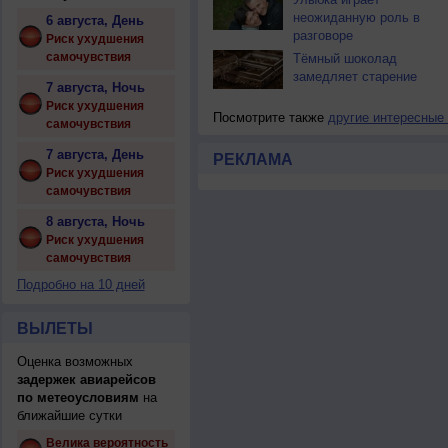
неожиданную роль в
6 августа, День
разговоре
Риск ухудшения
самочувствия
Тёмный шоколад
замедляет старение
7 августа, Ночь
Риск ухудшения
Посмотрите также
другие интересные
самочувствия
7 августа, День
РЕКЛАМА
Риск ухудшения
самочувствия
8 августа, Ночь
Риск ухудшения
самочувствия
Подробно на 10 дней
ВЫЛЕТЫ
Оценка возможных
задержек авиарейсов
по метеоусловиям
на
ближайшие сутки
Велика вероятность