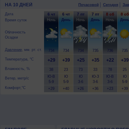
+39..41°, ветер южный, сильный, поры
НА 10 ДНЕЙ
Почасовой
Сегодня
Зав
10 августа
, ожидается малооблачная п
днем +39..41°, ветер юго-западный, с
Дата
6 чт
6 чт
7 пт
7 пт
8 сб
8 сб
Ночь
День
Ночь
День
Ночь
Ден
Время суток
Облачность
Осадки
Давление
, мм. рт. ст.
734
734
734
735
736
735
Температура, °C
+29
+39
+25
+35
+22
+39
Влажность, %
38
23
73
33
78
25
Ю-В
Ю
Ю
Ю-З
Ю-В
Ю
Ветер, метр/с
5-9
5-9
3-6
3-6
3-6
5-9
Комфорт,°C
+29
+40
+26
+36
+23
+39