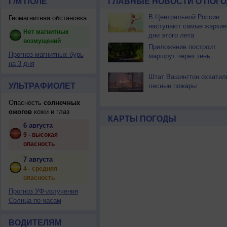
Г/М ПОЛЕ
ГЛАВНЫЕ НОВОСТИ О ПОГО
В Центральной России
Геомагнитная обстановка
наступают самые жаркие
Нет магнитных
дни этого лета
возмущений
Приложение построит
Прогноз магнитных бурь
маршрут через тень
на 3 дня
Штат Вашингтон охватил
УЛЬТРАФИОЛЕТ
лесные пожары
Опасность
солнечных
ожогов
кожи и глаз
КАРТЫ ПОГОДЫ
6 августа
9 - высокая
опасность
7 августа
4 - средняя
опасность
Прогноз УФ-излучения
Солнца по часам
ВОДИТЕЛЯМ