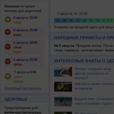
Опасные
погодные
явления для водителей
6 августа 12:00
жара
Кликните на погодной карте для пол
6 августа 15:00
жара
НАРОДНЫЕ ПРИМЕТЫ И ПР
6 августа 18:00
На 6 августа
: Праздник жатвы. Почти
гроза
сбора черемухи, заготавливают берез
жара
6 августа 21:00
ИНТЕРЕСНЫЕ ФАКТЫ О ЗД
гроза
Почему северный загар
7 августа 0:00
цветом отличается от
гроза
южного?
дождь
Чай матча может помочь
Подробный автопрогноз
аллергикам
Воздействие солнечного
ЗДОРОВЬЕ
света усиливает страсть
Предупреждения для
метеочувствительных
Улыбка играет