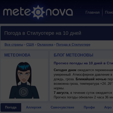
Главная
Пои
Погода в Стилуотере на 10 дней
Все страны
›
США
›
Оклахома
›
Погода в Стилуотере
МЕТЕОНОВА
БЛОГ МЕТЕОНОВЫ
Прогноз погоды на 10 дней в Ст
Сегодня днем
ожидается переменная о
умеренный. Атмосферное давление в 
дождь, гроза.
Ближайшей ночью
пер
возможна гроза, температура +24..26
нормы.
7 августа
, в течение суток ожидаетс
возможна гроза; ночью +24..26°, днем
Прогноз погоды
обновлен 2 часа 36 м
8 августа
, ожидается малооблачная п
ночью +21..23°, днем +38..40°, ветер
Погода
Аллергия
Самочувствие
Профи
Агро
9 августа
, в течение суток ожидается