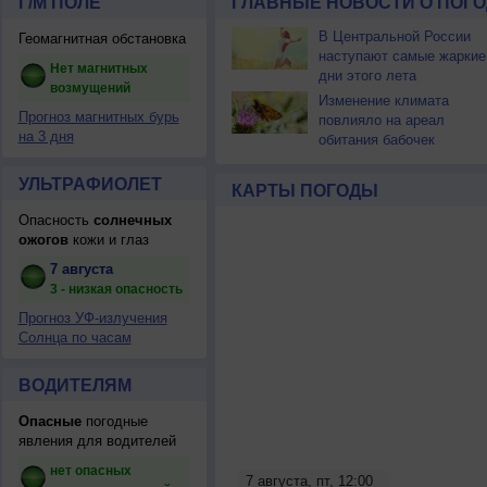
Г/М ПОЛЕ
ГЛАВНЫЕ НОВОСТИ О ПОГО
В Центральной России
Геомагнитная обстановка
наступают самые жаркие
Нет магнитных
дни этого лета
возмущений
Изменение климата
Прогноз магнитных бурь
повлияло на ареал
на 3 дня
обитания бабочек
УЛЬТРАФИОЛЕТ
КАРТЫ ПОГОДЫ
Опасность
солнечных
ожогов
кожи и глаз
7 августа
3 - низкая опасность
Прогноз УФ-излучения
Солнца по часам
ВОДИТЕЛЯМ
Опасные
погодные
явления для водителей
нет опасных