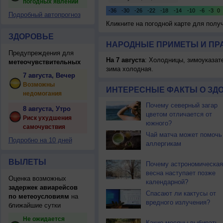
погодных явлений
Подробный автопрогноз
Кликните на погодной карте для пол
ЗДОРОВЬЕ
НАРОДНЫЕ ПРИМЕТЫ И ПР
Предупреждения для
На 7 августа
: Холодницы, зимоуказат
метеочувствительных
зима холодная.
7 августа, Вечер
Возможны
ИНТЕРЕСНЫЕ ФАКТЫ О ЗД
недомогания
Почему северный загар
8 августа, Утро
цветом отличается от
Риск ухудшения
южного?
самочувствия
Чай матча может помочь
Подробно на 10 дней
аллергикам
ВЫЛЕТЫ
Почему астрономическая
весна наступает позже
Оценка возможных
календарной?
задержек авиарейсов
Спасают ли кактусы от
по метеоусловиям
на
вредного излучения?
ближайшие сутки
Не ожидается
Какие месяцы выбирать