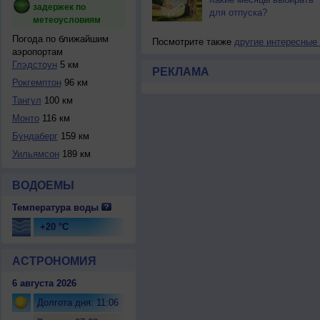
задержек по
для отпуска?
метеоусловиям
Погода по ближайшим
Посмотрите также
другие интересные
аэропортам
Глэдстоун
5 км
РЕКЛАМА
Рокгемптон
96 км
Тангул
100 км
Монто
116 км
Бундаберг
159 км
Уильямсон
189 км
ВОДОЕМЫ
Температура воды
+20 °C
АСТРОНОМИЯ
6 августа 2026
Долгота дня: 11:06