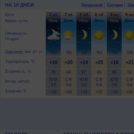
НА 10 ДНЕЙ
Почасовой
Сегодня
Зав
Дата
7 пт
7 пт
8 сб
8 сб
9 вс
9 вс
Ночь
День
Ночь
День
Ночь
Ден
Время суток
Облачность
Осадки
Давление
, мм. рт. ст.
763
762
763
761
761
760
Температура, °C
+16
+20
+14
+20
+16
+21
Влажность, %
78
64
87
68
86
65
Ю-В
С-В
Ю-В
С-В
Ю-В
С-В
Ветер, метр/с
3-6
5-9
3-6
5-9
3-6
3-6
Комфорт,°C
+16
+24
+14
+23
+16
+24