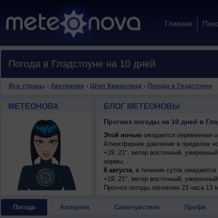
Главная
Пои
Погода в Глэдстоуне на 10 дней
Все страны
›
Австралия
›
Штат Квинсленд
›
Погода в Глэдстоуне
МЕТЕОНОВА
БЛОГ МЕТЕОНОВЫ
Этой ночью
ожидается переменная об
Атмосферное давление в пределах н
+19..21°, ветер восточный, умеренны
нормы. .
8 августа
, в течение суток ожидается
+19..21°, ветер восточный, умеренный
9 августа
Прогноз погоды
, в течение суток ожидается
обновлен 23 часа 13 м
+20..22°, ветер северо-восточный, ум
10 августа
, ожидается малооблачная 
Погода
Аллергия
Самочувствие
Профи
днем +22..24°, ветер слабый.