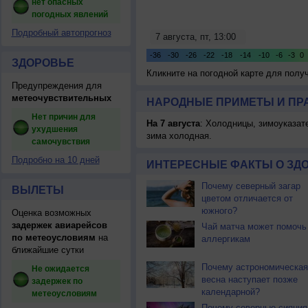
нет опасных
погодных явлений
Подробный автопрогноз
ЗДОРОВЬЕ
Кликните на погодной карте для пол
Предупреждения для
метеочувствительных
НАРОДНЫЕ ПРИМЕТЫ И ПР
Нет причин для
На 7 августа
: Холодницы, зимоуказат
ухудшения
зима холодная.
самочувствия
Подробно на 10 дней
ИНТЕРЕСНЫЕ ФАКТЫ О ЗД
Почему северный загар
ВЫЛЕТЫ
цветом отличается от
южного?
Оценка возможных
задержек авиарейсов
Чай матча может помочь
по метеоусловиям
на
аллергикам
ближайшие сутки
Почему астрономическая
Не ожидается
весна наступает позже
задержек по
календарной?
метеоусловиям
Почему северные сияния