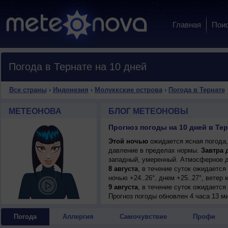
Главная
Пои
Погода в Тернате на 10 дней
Все страны
›
Индонезия
›
Молуккские острова
›
Погода в Тернате
МЕТЕОНОВА
БЛОГ МЕТЕОНОВЫ
Этой ночью
ожидается ясная погода,
давление в пределах нормы.
Завтра 
западный, умеренный. Атмосферное д
8 августа
, в течение суток ожидаетс
ночью +24..26°, днем +25..27°, ветер
9 августа
, в течение суток ожидается
днем +26..28°, ветер юго-западный, у
Прогноз погоды
обновлен 4 часа 13 ми
10 августа
, ожидается переменная обл
ветер юго-западный, сильный, порывы 
Погода
Аллергия
Самочувствие
Профи