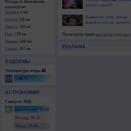
Погода по ближайшим
разного цвета?
аэропортам
Тернате
6 км
Выявлена связь между
Галела
126 км
жарой и плохим зрением
Лабуха
158 км
Питу
176 км
Посмотрите также
другие интересные
Манадо
286 км
РЕКЛАМА
Санана
357 км
ВОДОЕМЫ
Температура воды
+28 °C
АСТРОНОМИЯ
7 августа 2026
Долгота дня: 12:08
Восход: 06:32
Заход: 18:40