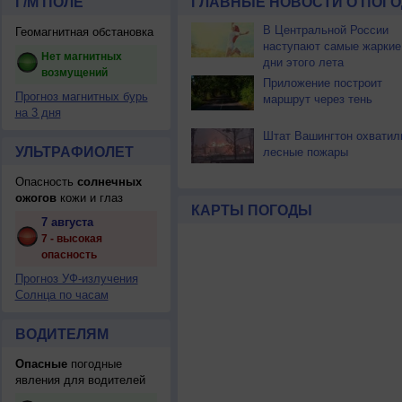
Г/М ПОЛЕ
ГЛАВНЫЕ НОВОСТИ О ПОГО
В Центральной России
Геомагнитная обстановка
наступают самые жаркие
Нет магнитных
дни этого лета
возмущений
Приложение построит
Прогноз магнитных бурь
маршрут через тень
на 3 дня
Штат Вашингтон охватил
УЛЬТРАФИОЛЕТ
лесные пожары
Опасность
солнечных
ожогов
кожи и глаз
КАРТЫ ПОГОДЫ
7 августа
7 - высокая
опасность
Прогноз УФ-излучения
Солнца по часам
ВОДИТЕЛЯМ
Опасные
погодные
явления для водителей