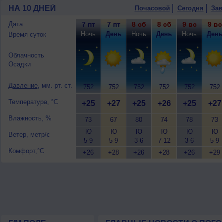
НА 10 ДНЕЙ
Почасовой
Сегодня
Зав
Дата
7 пт
7 пт
8 сб
8 сб
9 вс
9 вс
Ночь
День
Ночь
День
Ночь
Ден
Время суток
Облачность
Осадки
Давление
, мм. рт. ст.
752
752
752
752
752
752
Температура, °C
+25
+27
+25
+26
+25
+27
Влажность, %
73
67
80
74
78
73
Ю
Ю
Ю
Ю
Ю
Ю
Ветер, метр/с
5-9
5-9
3-6
7-12
3-6
5-9
Комфорт,°C
+26
+28
+26
+28
+26
+29