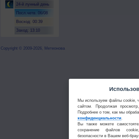
24-й лунный день
Посл.четв. 06/08
Восход: 00:39
Заход: 13:10
Copyright © 2009-2026, Метеонова
Использов
Мы используем файлы cookie, 
сайтом. Продолжая просмотр
Подробнее о том, как мы обраб
конфиденциальности
.
Вы также можете самостояте
сохранение файлов cookie
безопасности в Вашем веб-брау